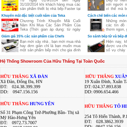
Từ ngày 01/9/2014 đến ngày
Bếp từ hiện
31/10/2014 khi khách hàng mua các
với người n
sản phẩm thiết bị nhà bếp Faster tại
vì thế mà b
các đại lý của bếp gas Hữu Thắng
bếp từ ba,..
Khuyến mãi đặc biệt cuối năm của Teka
Cách chế biến các món 
sẽ nhận được những phần quà hấp
nhiên
bằng lò nướng
Chương Trình Khuyến Mãi Cuối
Những món 
dẫn, chi tiết xem thêm..
Năm Khi Mua Các Sản Phẩm Của
các tín đồ
Teka (Thời gian áp dụng: từ ngày
thơm ngon, g
11/11 đến hết ngày 27/12/2016)
nhưng lại c
Giảm giá 35% các sản phẩm của Chefs
So sánh bếp từ và bếp đ
giữ nguyên
Bạn mới xây nhà , bạn mới mua nhà
Hiện nay, k
của thực p
hay đơn giản chỉ là bạn muốn mua
được ưa chu
giúp bạn ch
một sản phẩm bếp mới cho gia đình
số vụ cháy 
ngon khác 
nhưng không biết sản phẩm của
từ là một l
nhiều công 
hãng nào tốt cả về giá về chất
các bà nội t
hàng quán, 
Hệ Thống Showroom Của Hữu Thắng Tại Toàn Quốc
lượng .Hãy để chúng tôi gợi ý cho
này đều có
bí quyết dướ
bạn một thương hiệu của Việt Nam
riêng. Bài v
chúng ta nhưng chất lượng lại Châu
Thắng sẽ gi
Âu đó là
về 2 dòng 
HỮU THẮNG
XÃ ĐÀN
HỮU THẮNG
XUÂN
bạn có sự lự
Xã Đàn, Đống Đa, HN
19 Xuân Đỉnh, Xuân T
bếp của gia 
ĐT: 024.38.399.399
DT: 024.37.893.838
DD:
0947.156.156
DD: 0906.654.466
HỮU THẮNG
HƯNG YÊN
HỮU THẮNG
TÔ H
Số 31 Phạm Công Trứ-Phường Bần- Thị xã
254 Tô Hiến Thành, P
Mỹ Hào-Hưng Yên
ĐT:
028.3862.3939
ĐT:
0972.73.7007
DD: 0947.156.156