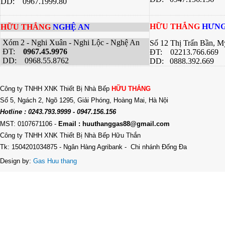
DD: 0967.1999.80
HỮU THẮNG
HƯNG
HỮU THẮNG
NGHỆ AN
Xóm 2 - Nghi Xuân - Nghi Lộc - Nghệ An
Số 12 Thị Trấn Bần, 
ĐT:
0967.45.9976
ĐT: 02213.766.669
DD: 0968.55.8762
DD: 0888.392.669
Công ty TNHH XNK Thiết Bị Nhà Bếp
HỮU THẮNG
Số 5, Ngách 2, Ngõ 1295, Giải Phóng, Hoàng Mai, Hà Nội
Hotline : 0243.793.9999 - 0947.156.156
MST: 0107671106
-
Email : huuthanggas88@gmail.com
Công ty TNHH XNK Thiết Bị Nhà Bếp Hữu Thắn
Tk: 1504201034875 - Ngân Hàng Agribank - Chi nhánh Đống Đa
Design by:
Gas Huu thang