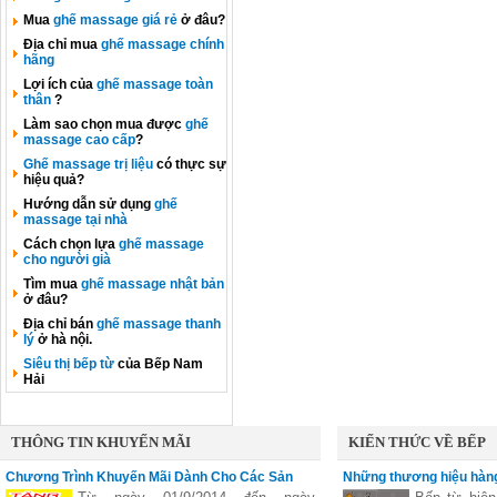
Mua
ghế massage giá rẻ
ở đâu?
Địa chỉ mua
ghế massage chính
hãng
Lợi ích của
ghế massage toàn
thân
?
Làm sao chọn mua được
ghế
massage cao cấp
?
Ghế massage trị liệu
có thực sự
hiệu quả?
Hướng dẫn sử dụng
ghế
massage tại nhà
Cách chọn lựa
ghế massage
cho người già
Tìm mua
ghế massage nhật bản
ở đâu?
Địa chỉ bán
ghế massage thanh
lý
ở hà nội.
Siêu thị bếp từ
của Bếp Nam
Hải
THÔNG TIN KHUYẾN MÃI
KIẾN THỨC VỀ BẾP
Chương Trình Khuyến Mãi Dành Cho Các Sản
Những thương hiệu hàng
Phẩm Faster
vùng nấu linh hoạt