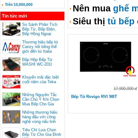
Trên 10,000,000
Nên mua
ghế m
Tin tức mới
Siêu thị
tủ bếp
So Sánh Phân Tích
Bếp Từ, Bếp Điện,
Bếp Hồng Ngoại
Thương hiệu bếp từ
Canzy nổi tiếng thế
giới đến từ Italia
Đập Hộp Bếp Từ
WASHI WC-201I
Khuyến mãi đặc biệt
cuối năm của Teka
17,900,000 đ
Những Nguyên Tắc
Bếp Từ Rovigo RVI 98IT
Cần Chú Ý Khi Chọn
Mua Bếp Cho Gia
Đình
Những thương hiệu
hàng đầu với công
nghệ vùng nấu linh
hoạt
Tiêu Chí Lựa Chọn
Bếp Từ Cho Gia Đình