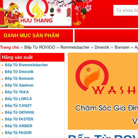
DANH MỤC SẢN PHẨM
Trang chủ
Bếp Từ ROVIGO
Rommelsbacher
Dmestik
Bomann
A
Hãng sản xuất
MASTERCOOK
HAFELE
ROVIGO
CATA
BOSCH
TEKA
CH
Bếp Từ Rommelsbacher
Bếp Từ Dmestik
Bếp Từ Bomann
Bếp Từ Apelson
Bếp Từ TAKA
Bếp Từ LORCA
Bếp Từ CANZY
Bếp Từ GIOVANI
Bếp Từ FASTER
Bếp Từ ARBER
Bếp Từ FAGOR