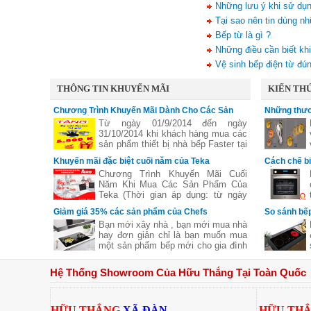
Những lưu ý khi sử dụn
Tại sao nên tin dùng n
Bếp từ là gì ?
Những điều cần biết khi
Vệ sinh bếp điện từ đú
THÔNG TIN KHUYẾN MÃI
KIẾN THỨ
Chương Trình Khuyến Mãi Dành Cho Các Sản
Những thươ
Phẩm Faster
vùng nấu li
Từ ngày 01/9/2014 đến ngày
31/10/2014 khi khách hàng mua các
sản phẩm thiết bị nhà bếp Faster tại
các đại lý của bếp gas Hữu Thắng
Khuyến mãi đặc biệt cuối năm của Teka
Cách chế b
sẽ nhận được những phần quà hấp
bằng lò nư
Chương Trình Khuyến Mãi Cuối
dẫn, chi tiết xem thêm..
Năm Khi Mua Các Sản Phẩm Của
Teka (Thời gian áp dụng: từ ngày
11/11 đến hết ngày 27/12/2016)
Giảm giá 35% các sản phẩm của Chefs
So sánh bếp
Bạn mới xây nhà , bạn mới mua nhà
hay đơn giản chỉ là bạn muốn mua
một sản phẩm bếp mới cho gia đình
nhưng không biết sản phẩm của
hãng nào tốt cả về giá về chất
Hệ Thống Showroom Của Hữu Thắng Tại Toàn Quốc
lượng .Hãy để chúng tôi gợi ý cho
bạn một thương hiệu của Việt Nam
chúng ta nhưng chất lượng lại Châu
Âu đó là
HỮU THẮNG
XÃ ĐÀN
HỮU TH