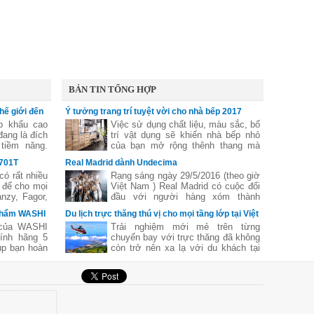
BẢN TIN TỔNG HỢP
hế giới đến
Ý tưởng trang trí tuyệt vời cho nhà bếp 2017
p khẩu cao
Việc sử dụng chất liệu, màu sắc, bố
đang là đích
trí vật dụng sẽ khiến nhà bếp nhỏ
tiềm năng.
của bạn mở rộng thênh thang mà
ó gì lạ khi
không tốn quá nhiều thời gian, công
X701T
Real Madrid dành Undecima
, thị trường
sức. Nếu bạn đang tìm kiếm những
có rất nhiều
Rạng sáng ngày 29/5/2016 (theo giờ
 thương hiệu
ý tưởng đầy cảm hứng để trang trí
 để cho mọi
Việt Nam ) Real Madrid có cuộc đối
hế giới như
cho căn bếp của ban, hãy duyệt qua
nzy, Fagor,
đầu với người hàng xóm thành
bộ sưu tập sáng tạo dưới đây và
Nòi về dòng
Madrid Atletico .
bạn sẽ có cảm hứng thiết kế nhà
 phẩm WASHI
Du lịch trực thăng thú vị cho mọi tầng lớp tại Việt
phải nói tới
bếp ngay thôi!
Nam
 của WASHI
Trải nghiệm mới mẻ trên từng
Đây là sản
ính hãng 5
chuyến bay với trực thăng đã không
alia - một
úp bạn hoàn
còn trở nên xa lạ với du khách tại
oàn cầu được
quá trình sử
các địa điểm du lịch trên cả nước
ng ưa thích
với mức giá hợp lý.