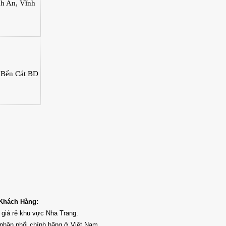
nh An, Vĩnh
 Bến Cát BD
 Khách Hàng:
giá rẻ khu vực Nha Trang.
phân phối chính hãng ở Việt Nam