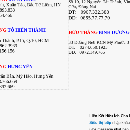
Số 10, 12 Nguyễn Tất Thành, Vĩ
bạn có sự lựa chọn tốt nhất cho căn
nh, Xuân Tảo, Bắc Từ Liêm, HN
Cửu, Đồng Nai
bếp của gia đình mình .
.893.838
ĐT:
0907.332.388
54.466
DD: 0855.77.77.70
ẮNG
TÔ HIẾN THÀNH
H
ỮU THẮNG
BÌNH DƯƠNG
n Thành, P.15, Q.10, HCM
33 Đường Ne8 KCN Mỹ Phước 3
862.3939
ĐT:
0274.650.1923
156.156
DD: 0972.149.765
ẮNG
HƯNG YÊN
Trấn Bần, Mỹ Hào, Hưng Yên
.766.669
392.669
Liên Kết Hữu Ích Cho
Siêu thị bếp
nhập khẩu 
Ghế massage nhật bản 