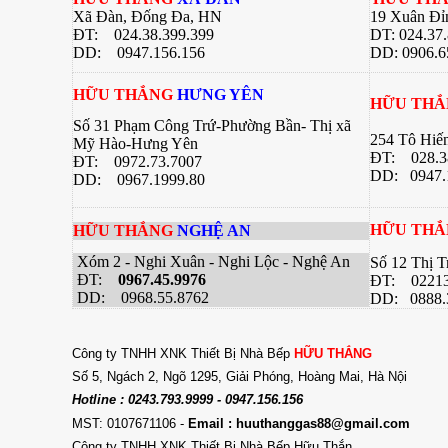
Xã Đàn, Đống Đa, HN
19 Xuân Đỉ
ĐT: 024.38.399.399
DT: 024.37
DD:
0947.156.156
DD: 0906.6
HỮU THẮNG
HƯNG YÊN
HỮU TH
Số 31 Phạm Công Trứ-Phường Bần- Thị xã
254 Tô Hiế
Mỹ Hào-Hưng Yên
ĐT:
028.3
ĐT:
0972.73.7007
DD: 0947.
DD: 0967.1999.80
HỮU TH
HỮU THẮNG
NGHỆ AN
Xóm 2 - Nghi Xuân - Nghi Lộc - Nghệ An
Số 12 Thị 
ĐT:
0967.45.9976
ĐT: 02213
DD: 0968.55.8762
DD: 0888.
Công ty TNHH XNK Thiết Bị Nhà Bếp
HỮU THẮNG
Số 5, Ngách 2, Ngõ 1295, Giải Phóng, Hoàng Mai, Hà Nội
Hotline : 0243.793.9999 - 0947.156.156
MST: 0107671106
-
Email : huuthanggas88@gmail.com
Công ty TNHH XNK Thiết Bị Nhà Bếp Hữu Thắn