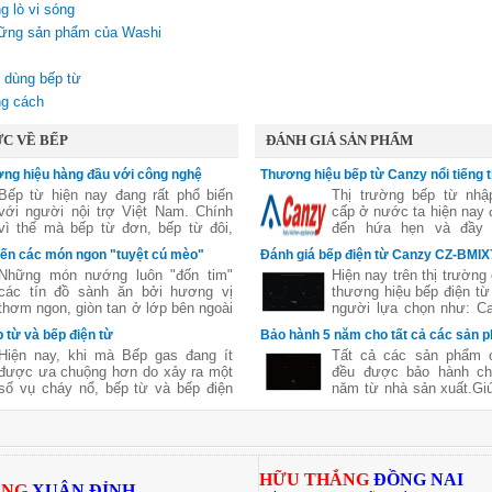
g lò vi sóng
hững sản phẩm của Washi
 dùng bếp từ
ng cách
C VỀ BẾP
ĐÁNH GIÁ SẢN PHẨM
ng hiệu hàng đầu với công nghệ
Thương hiệu bếp từ Canzy nổi tiếng t
nh hoạt
từ Italia
Bếp từ hiện nay đang rất phổ biến
Thị trường bếp từ nhậ
với người nội trợ Việt Nam. Chính
cấp ở nước ta hiện nay 
vì thế mà bếp từ đơn, bếp từ đôi,
đến hứa hẹn và đầy 
bếp từ ba,...đã không còn xa lạ. Tuy
Chính vì thế mà không c
iến các món ngon "tuyệt cú mèo"
Đánh giá bếp điện từ Canzy CZ-BMI
nhiên
một vài năm trở lại đây
ớng
Những món nướng luôn "đốn tim"
Hiện nay trên thị trường 
Việt ồ ạt xuất hiện các
các tín đồ sành ăn bởi hương vị
thương hiệu bếp điện từ
bếp từ nổi tiếng trên t
thơm ngon, giòn tan ở lớp bên ngoài
người lựa chọn như: Ca
Taka, washi, Giovani,...
nhưng lại chín mềm, ngon ngọt và
Chefs, Brandt, Taka... 
 từ và bếp điện từ
Bảo hành 5 năm cho tất cả các sản
giữ nguyên được chất dinh dưỡng
bếp điện từ, trước hết 
Hiện nay, khi mà Bếp gas đang ít
Tất cả các sản phẩm
của thực phẩm. Sử dụng lò nướng
thương hiệu Canzy. 
được ưa chuộng hơn do xảy ra một
đều được bảo hành ch
giúp bạn chế biến được nhiều món
phẩm nhập khẩu từ It
số vụ cháy nổ, bếp từ và bếp điện
năm từ nhà sản xuất.Gi
ngon khác nhau mà không tốn quá
thương hiệu nổi tiếng t
từ là một lựa chọn thay thế được
toàn yên tâm trong suốt 
nhiều công sức. Không cần phải ra
đông đảo người tiêu dù
các bà nội trợ tin dùng. 2 dòng bếp
dụng.
hàng quán, bạn hãy thử với những
sử dụng
này đều có những ưu nhược điểm
bí quyết dưới đây:
riêng. Bài viết sau đây của bếp Hữu
Thắng sẽ giúp các bạn hiểu rõ hơn
H
ỮU THẮNG
ĐỒNG NAI
về 2 dòng sản phẩm này giúp các
ẮNG
XUÂN ĐỈNH