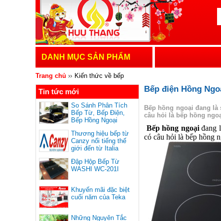
DANH MỤC SẢN PHẨM
Trang chủ
Kiến thức về bếp
Bếp điện Hồng Ngoạ
Tin tức mới
So Sánh Phân Tích
Bếp hồng ngoại đang là 
Bếp Từ, Bếp Điện,
câu hỏi là bếp hồng ngoạ
Bếp Hồng Ngoại
Bếp hồng ngoại
đang l
Thương hiệu bếp từ
có câu hỏi là bếp hồng n
Canzy nổi tiếng thế
giới đến từ Italia
Đập Hộp Bếp Từ
WASHI WC-201I
Khuyến mãi đặc biệt
cuối năm của Teka
Những Nguyên Tắc