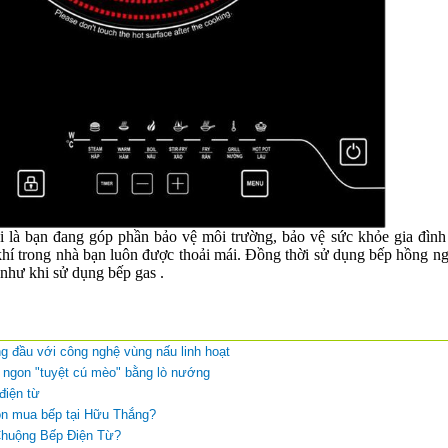
 là bạn đang góp phần bảo vệ môi trường, bảo vệ sức khỏe gia đình 
í trong nhà bạn luôn được thoải mái. Đồng thời sử dụng bếp hồng ngoạ
 như khi sử dụng bếp gas .
 đầu với công nghệ vùng nấu linh hoạt
ngon "tuyệt cú mèo" bằng lò nướng
điện từ
ọn mua bếp tại Hữu Thắng?
huộng Bếp Điện Từ?