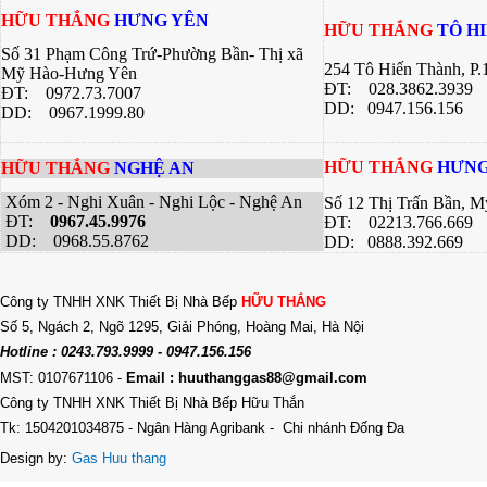
HỮU THẮNG
HƯNG YÊN
HỮU THẮNG
TÔ H
Số 31 Phạm Công Trứ-Phường Bần- Thị xã
254 Tô Hiến Thành, P
Mỹ Hào-Hưng Yên
ĐT:
028.3862.3939
ĐT:
0972.73.7007
DD: 0947.156.156
DD: 0967.1999.80
HỮU THẮNG
HƯNG
HỮU THẮNG
NGHỆ AN
Xóm 2 - Nghi Xuân - Nghi Lộc - Nghệ An
Số 12 Thị Trấn Bần, 
ĐT:
0967.45.9976
ĐT: 02213.766.669
DD: 0968.55.8762
DD: 0888.392.669
Công ty TNHH XNK Thiết Bị Nhà Bếp
HỮU THẮNG
Số 5, Ngách 2, Ngõ 1295, Giải Phóng, Hoàng Mai, Hà Nội
Hotline : 0243.793.9999 - 0947.156.156
MST: 0107671106
-
Email : huuthanggas88@gmail.com
Công ty TNHH XNK Thiết Bị Nhà Bếp Hữu Thắn
Tk: 1504201034875 - Ngân Hàng Agribank - Chi nhánh Đống Đa
Design by:
Gas Huu thang