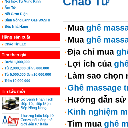
Chảo Từ
Nồi Inox Từ Vung Kính
Ấm Từ
Nồi Cơm Điện
Bình Nóng Lạnh Gas WASHI
Mua
ghế massa
Bếp Nhà Hàng
Hãng sản xuất
Mua
ghế massa
Chảo Từ ELO
Địa chỉ mua
gh
Tìm theo giá
Lợi ích của
ghế
Dưới 1,000,000
Từ 2,000,000 đến 5,000,000
Làm sao chọn
Từ 5,000,000 đến 10,000,000
Trên 10,000,000
Ghế massage tr
Tin tức mới
Hướng dẫn sử
So Sánh Phân Tích
Bếp Từ, Bếp Điện,
Bếp Hồng Ngoại
Kinh nghiệm m
Thương hiệu bếp từ
Canzy nổi tiếng thế
Tìm mua
ghế m
giới đến từ Italia