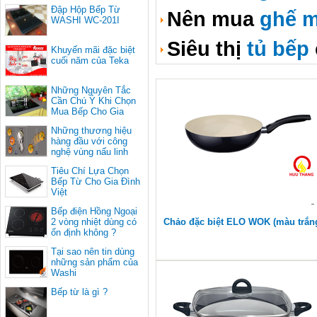
Đập Hộp Bếp Từ
Nên mua
ghế m
WASHI WC-201I
Siêu thị
tủ bếp
Khuyến mãi đặc biệt
cuối năm của Teka
Những Nguyên Tắc
Cần Chú Ý Khi Chọn
Mua Bếp Cho Gia
Đình
Những thương hiệu
hàng đầu với công
nghệ vùng nấu linh
hoạt
Tiêu Chí Lựa Chọn
Bếp Từ Cho Gia Đình
Việt
Bếp điện Hồng Ngoại
2 vòng nhiệt dùng có
Chảo đặc biệt ELO WOK (màu trắn
ổn định không ?
ngà)
Tại sao nên tin dùng
những sản phẩm của
Washi
Bếp từ là gì ?