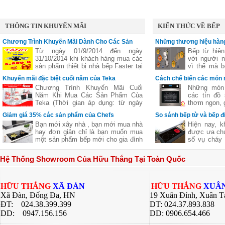
THÔNG TIN KHUYẾN MÃI
KIẾN THỨC VỀ BẾP
Chương Trình Khuyến Mãi Dành Cho Các Sản
Những thương hiệu hàng
Phẩm Faster
vùng nấu linh hoạt
Từ ngày 01/9/2014 đến ngày
Bếp từ hiện
31/10/2014 khi khách hàng mua các
với người n
sản phẩm thiết bị nhà bếp Faster tại
vì thế mà b
các đại lý của bếp gas Hữu Thắng
bếp từ ba,..
Khuyến mãi đặc biệt cuối năm của Teka
Cách chế biến các món 
sẽ nhận được những phần quà hấp
nhiên
bằng lò nướng
Chương Trình Khuyến Mãi Cuối
Những món 
dẫn, chi tiết xem thêm..
Năm Khi Mua Các Sản Phẩm Của
các tín đồ
Teka (Thời gian áp dụng: từ ngày
thơm ngon, g
11/11 đến hết ngày 27/12/2016)
nhưng lại c
Giảm giá 35% các sản phẩm của Chefs
So sánh bếp từ và bếp đ
giữ nguyên
Bạn mới xây nhà , bạn mới mua nhà
Hiện nay, k
của thực p
hay đơn giản chỉ là bạn muốn mua
được ưa chu
giúp bạn ch
một sản phẩm bếp mới cho gia đình
số vụ cháy 
ngon khác 
nhưng không biết sản phẩm của
từ là một l
nhiều công 
hãng nào tốt cả về giá về chất
các bà nội t
hàng quán, 
Hệ Thống Showroom Của Hữu Thắng Tại Toàn Quốc
lượng .Hãy để chúng tôi gợi ý cho
này đều có
bí quyết dướ
bạn một thương hiệu của Việt Nam
riêng. Bài v
chúng ta nhưng chất lượng lại Châu
Thắng sẽ gi
Âu đó là
về 2 dòng 
HỮU THẮNG
XÃ ĐÀN
HỮU THẮNG
XUÂN
bạn có sự lự
Xã Đàn, Đống Đa, HN
19 Xuân Đỉnh, Xuân T
bếp của gia 
ĐT: 024.38.399.399
DT: 024.37.893.838
DD:
0947.156.156
DD: 0906.654.466