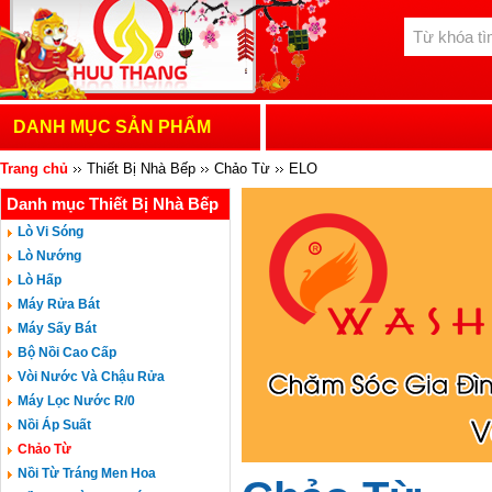
DANH MỤC SẢN PHẨM
Trang chủ
Thiết Bị Nhà Bếp
Chảo Từ
ELO
Danh mục Thiết Bị Nhà Bếp
Lò Vi Sóng
Lò Nướng
Lò Hấp
Máy Rửa Bát
Máy Sấy Bát
Bộ Nồi Cao Cấp
Vòi Nước Và Chậu Rửa
Máy Lọc Nước R/0
Nồi Áp Suất
Chảo Từ
Nồi Từ Tráng Men Hoa