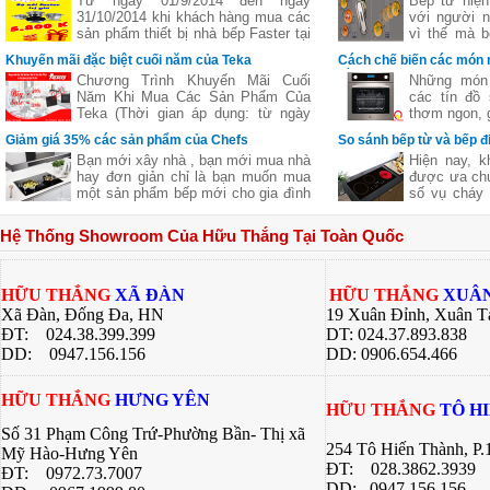
Từ ngày 01/9/2014 đến ngày
Bếp từ hiện
31/10/2014 khi khách hàng mua các
với người n
sản phẩm thiết bị nhà bếp Faster tại
vì thế mà b
các đại lý của bếp gas Hữu Thắng
bếp từ ba,..
Khuyến mãi đặc biệt cuối năm của Teka
Cách chế biến các món 
sẽ nhận được những phần quà hấp
nhiên
bằng lò nướng
Chương Trình Khuyến Mãi Cuối
Những món 
dẫn, chi tiết xem thêm..
Năm Khi Mua Các Sản Phẩm Của
các tín đồ
Teka (Thời gian áp dụng: từ ngày
thơm ngon, g
11/11 đến hết ngày 27/12/2016)
nhưng lại c
Giảm giá 35% các sản phẩm của Chefs
So sánh bếp từ và bếp đ
giữ nguyên
Bạn mới xây nhà , bạn mới mua nhà
Hiện nay, k
của thực p
hay đơn giản chỉ là bạn muốn mua
được ưa chu
giúp bạn ch
một sản phẩm bếp mới cho gia đình
số vụ cháy 
ngon khác 
nhưng không biết sản phẩm của
từ là một l
nhiều công 
hãng nào tốt cả về giá về chất
các bà nội t
hàng quán, 
Hệ Thống Showroom Của Hữu Thắng Tại Toàn Quốc
lượng .Hãy để chúng tôi gợi ý cho
này đều có
bí quyết dướ
bạn một thương hiệu của Việt Nam
riêng. Bài v
chúng ta nhưng chất lượng lại Châu
Thắng sẽ gi
Âu đó là
về 2 dòng 
HỮU THẮNG
XÃ ĐÀN
HỮU THẮNG
XUÂN
bạn có sự lự
Xã Đàn, Đống Đa, HN
19 Xuân Đỉnh, Xuân T
bếp của gia 
ĐT: 024.38.399.399
DT: 024.37.893.838
DD:
0947.156.156
DD: 0906.654.466
HỮU THẮNG
HƯNG YÊN
HỮU THẮNG
TÔ H
Số 31 Phạm Công Trứ-Phường Bần- Thị xã
254 Tô Hiến Thành, P
Mỹ Hào-Hưng Yên
ĐT:
028.3862.3939
ĐT:
0972.73.7007
DD: 0947.156.156