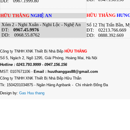
DD: 0967.1999.80
HỮU THẮNG
HƯNG
HỮU THẮNG
NGHỆ AN
Xóm 2 - Nghi Xuân - Nghi Lộc - Nghệ An
Số 12 Thị Trấn Bần, 
ĐT:
0967.45.9976
ĐT: 02213.766.669
DD: 0968.55.8762
DD: 0888.392.669
Công ty TNHH XNK Thiết Bị Nhà Bếp
HỮU THẮNG
Số 5, Ngách 2, Ngõ 1295, Giải Phóng, Hoàng Mai, Hà Nội
Hotline : 0243.793.9999 - 0947.156.156
MST: 0107671106
-
Email : huuthanggas88@gmail.com
Công ty TNHH XNK Thiết Bị Nhà Bếp Hữu Thắn
Tk: 1504201034875 - Ngân Hàng Agribank - Chi nhánh Đống Đa
Design by:
Gas Huu thang