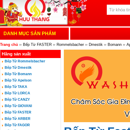
DANH MỤC SẢN PHẨM
Trang chủ
Bếp Từ FASTER
Rommelsbacher
Dmestik
Bomann
A
Hãng sản xuất
MASTERCOOK
HAFELE
ROVIGO
CATA
BOSCH
TEKA
CH
Bếp Từ Rommelsbacher
Bếp Từ Dmestik
Bếp Từ Bomann
Bếp Từ Apelson
Bếp Từ TAKA
Bếp Từ LORCA
Bếp Từ CANZY
Bếp Từ GIOVANI
Bếp Từ FASTER
Bếp Từ ARBER
Bếp Từ FAGOR