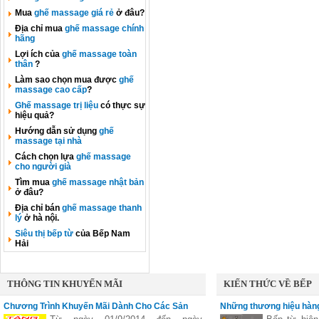
Mua
ghế massage giá rẻ
ở đâu?
Địa chỉ mua
ghế massage chính
hãng
Lợi ích của
ghế massage toàn
thân
?
Làm sao chọn mua được
ghế
massage cao cấp
?
Ghế massage trị liệu
có thực sự
hiệu quả?
Hướng dẫn sử dụng
ghế
massage tại nhà
Cách chọn lựa
ghế massage
cho người già
Tìm mua
ghế massage nhật bản
ở đâu?
Địa chỉ bán
ghế massage thanh
lý
ở hà nội.
Siêu thị bếp từ
của Bếp Nam
Hải
THÔNG TIN KHUYẾN MÃI
KIẾN THỨC VỀ BẾP
Chương Trình Khuyến Mãi Dành Cho Các Sản
Những thương hiệu hàng
Phẩm Faster
vùng nấu linh hoạt