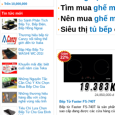
Trên 10,000,000
Tìm mua
ghế m
Tin tức mới
Nên mua
ghế m
So Sánh Phân Tích
Bếp Từ, Bếp Điện,
Siêu thị
tủ bếp
Bếp Hồng Ngoại
Thương hiệu bếp từ
Canzy nổi tiếng thế
giới đến từ Italia
Đập Hộp Bếp Từ
WASHI WC-201I
22%
Khuyến mãi đặc biệt
cuối năm của Teka
Những Nguyên Tắc
Cần Chú Ý Khi Chọn
Mua Bếp Cho Gia
Đình
Những thương hiệu
24,850,000 đ
hàng đầu với công
nghệ vùng nấu linh
Bếp Từ Faster FS-740T
hoạt
Bếp từ Faster FS-740T là sản phẩ
Tiêu Chí Lựa Chọn
sao cấp đang được các cửa hàng củ
Bếp Từ Cho Gia Đình