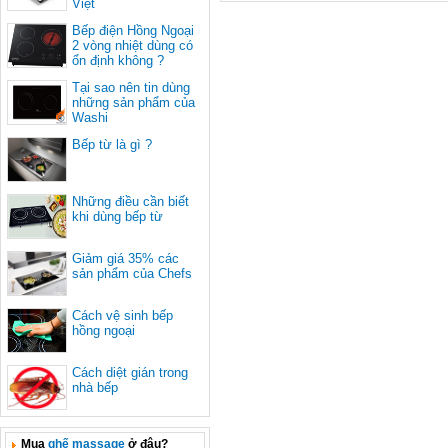
bếp Hữu Thắng bày bán, đây là loạ
Việt
bếp từ nhập khấu nguyên chiếc t
Bếp điện Hồng Ngoại
Italy với nhiều ưu điểm vượt trội
2 vòng nhiệt dùng có
chắc chắn sẽ làm bạn hài lòn
ổn định không ?
Tại sao nên tin dùng
những sản phẩm của
Washi
Bếp từ là gì ?
Những điều cần biết
khi dùng bếp từ
Giảm giá 35% các
sản phẩm của Chefs
Cách vệ sinh bếp
hồng ngoại
Cách diệt gián trong
nhà bếp
Mua
ghế massage
ở đâu?