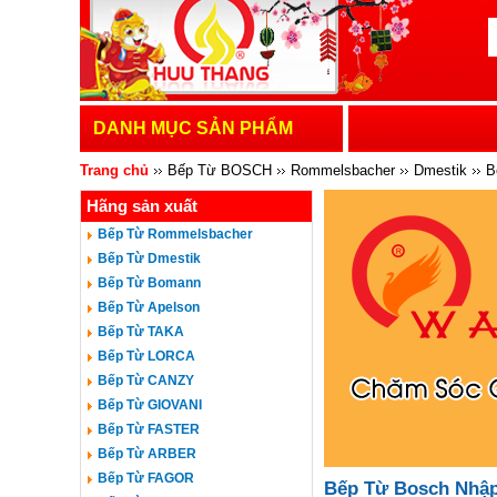
DANH MỤC SẢN PHẨM
Trang chủ
Bếp Từ BOSCH
Rommelsbacher
Dmestik
B
Hãng sản xuất
MASTERCOOK
HAFELE
ROVIGO
CATA
BOSCH
Bếp Từ Rommelsbacher
Bếp Từ Dmestik
Bếp Từ Bomann
Bếp Từ Apelson
Bếp Từ TAKA
Bếp Từ LORCA
Bếp Từ CANZY
Bếp Từ GIOVANI
Bếp Từ FASTER
Bếp Từ ARBER
Bếp Từ FAGOR
Bếp Từ Bosch Nhậ