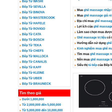
Bếp Từ WASHI
Bếp Từ SEVILLA
Mua
ghế massage nhập 
Bếp Từ BINOVA
Mua
ghế massage giá rẻ
Bếp Từ MASTERCOOK
Địa chỉ mua
ghế massag
Bếp Từ HAFELE
Lợi ích của
ghế massage
Bếp Từ ROVIGO
Làm sao chọn mua đượ
Bếp Từ CATA
Ghế massage trị liệu
có 
Bếp Từ BOSCH
Hướng dẫn sử dụng
ghế
Bếp Từ TEKA
Kinh nghiệm mua ghế m
Bếp Từ CHEFS
Tìm mua
ghế massage n
Bếp Từ MALLOCA
Nên mua
ghế massage lo
Bếp Từ CANALIS
Siêu thị
tủ bếp
của Bếp 
Bếp Từ KAFF
Bếp Từ KLEINE
Bếp Từ UBER
Bếp Từ BRAUNECK
Tìm theo giá
Dưới 1,000,000
Từ 2,000,000 đến 5,000,000
Từ 5,000,000 đến 10,000,000