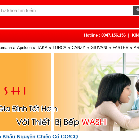
Hotline : 0947.156.156
|
KI
omann
Apelson
TAKA
LORCA
CANZY
GIOVANI
FASTER
A
TEKA
CHEFS
MALLOCA
CANALIS
KAFF
KLEINE
UBER
BR
p Khẩu Nguyên Chiếc Có CO/CQ