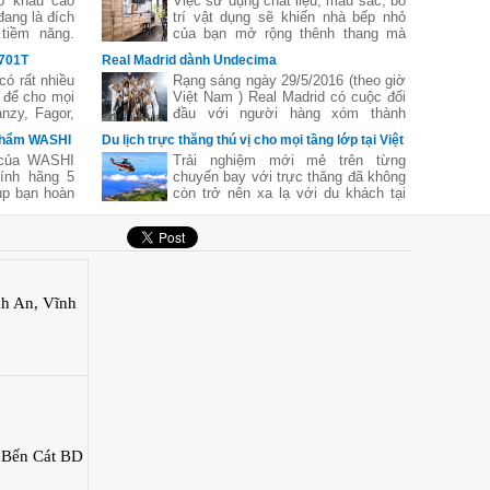
p khẩu cao
Việc sử dụng chất liệu, màu sắc, bố
đang là đích
trí vật dụng sẽ khiến nhà bếp nhỏ
tiềm năng.
của bạn mở rộng thênh thang mà
ó gì lạ khi
không tốn quá nhiều thời gian, công
X701T
Real Madrid dành Undecima
, thị trường
sức. Nếu bạn đang tìm kiếm những
có rất nhiều
Rạng sáng ngày 29/5/2016 (theo giờ
 thương hiệu
ý tưởng đầy cảm hứng để trang trí
 để cho mọi
Việt Nam ) Real Madrid có cuộc đối
hế giới như
cho căn bếp của ban, hãy duyệt qua
nzy, Fagor,
đầu với người hàng xóm thành
bộ sưu tập sáng tạo dưới đây và
Nòi về dòng
Madrid Atletico .
bạn sẽ có cảm hứng thiết kế nhà
 phẩm WASHI
Du lịch trực thăng thú vị cho mọi tầng lớp tại Việt
phải nói tới
bếp ngay thôi!
Nam
 của WASHI
Trải nghiệm mới mẻ trên từng
Đây là sản
ính hãng 5
chuyến bay với trực thăng đã không
alia - một
úp bạn hoàn
còn trở nên xa lạ với du khách tại
oàn cầu được
quá trình sử
các địa điểm du lịch trên cả nước
ng ưa thích
với mức giá hợp lý.
nh An, Vĩnh
 Bến Cát BD