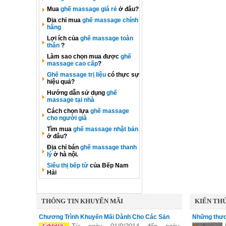
Mua
ghế massage giá rẻ
ở đâu?
Địa chỉ mua
ghế massage chính
hãng
Lợi ích của
ghế massage toàn
thân
?
Làm sao chọn mua được
ghế
massage cao cấp
?
Ghế massage trị liệu
có thực sự
hiệu quả?
Hướng dẫn sử dụng
ghế
massage tại nhà
Cách chọn lựa
ghế massage
cho người già
Tìm mua
ghế massage nhật bản
ở đâu?
Địa chỉ bán
ghế massage thanh
lý
ở hà nội.
Siêu thị bếp từ
của Bếp Nam
Hải
THÔNG TIN KHUYẾN MÃI
KIẾN THỨ
Chương Trình Khuyến Mãi Dành Cho Các Sản
Những thươ
Phẩm Faster
vùng nấu li