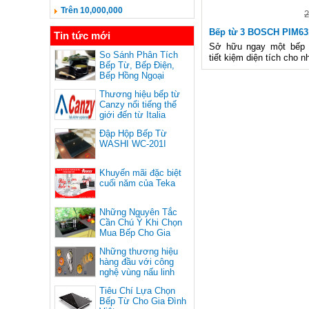
Trên 10,000,000
2
Bếp từ 3 BOSCH PIM6
Tin tức mới
Sở hữu ngay một bếp 
So Sánh Phân Tích
tiết kiệm diện tích cho n
Bếp Từ, Bếp Điện,
Bếp Hồng Ngoại
Thương hiệu bếp từ
Canzy nổi tiếng thế
giới đến từ Italia
Đập Hộp Bếp Từ
WASHI WC-201I
Khuyến mãi đặc biệt
cuối năm của Teka
Những Nguyên Tắc
Cần Chú Ý Khi Chọn
Mua Bếp Cho Gia
Đình
Những thương hiệu
hàng đầu với công
nghệ vùng nấu linh
hoạt
Tiêu Chí Lựa Chọn
Bếp Từ Cho Gia Đình