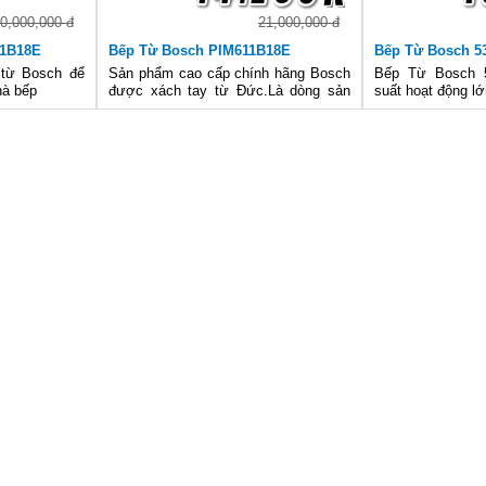
0,000,000 đ
21,000,000 đ
31B18E
Bếp Từ Bosch PIM611B18E
Bếp Từ Bosch 53
từ Bosch để
Sản phẩm cao cấp chính hãng Bosch
Bếp Từ Bosch 5
hà bếp
được xách tay từ Đức.Là dòng sản
suất hoạt động lớ
phẩm cao cấp được bán tại hệ thống
tha hồ cho bạn 
siêu thị của Hữu Thắng.
với những món ă
tinh tế, đẹp mắt
sản phẩm này.