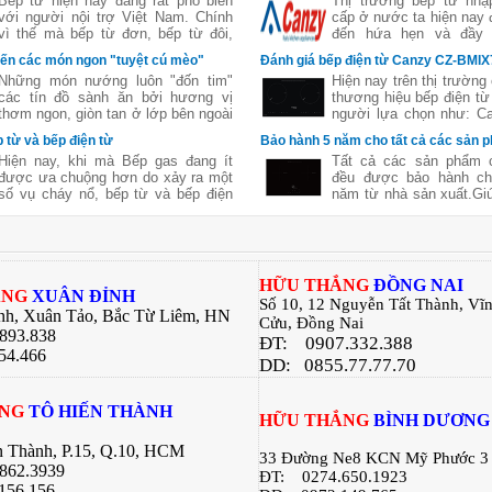
Bếp từ hiện nay đang rất phổ biến
Thị trường bếp từ nhậ
với người nội trợ Việt Nam. Chính
cấp ở nước ta hiện nay 
vì thế mà bếp từ đơn, bếp từ đôi,
đến hứa hẹn và đầy 
bếp từ ba,...đã không còn xa lạ. Tuy
Chính vì thế mà không c
iến các món ngon "tuyệt cú mèo"
Đánh giá bếp điện từ Canzy CZ-BMI
nhiên
một vài năm trở lại đây
ớng
Những món nướng luôn "đốn tim"
Hiện nay trên thị trường 
Việt ồ ạt xuất hiện các
các tín đồ sành ăn bởi hương vị
thương hiệu bếp điện từ
bếp từ nổi tiếng trên t
thơm ngon, giòn tan ở lớp bên ngoài
người lựa chọn như: Ca
Taka, washi, Giovani,...
nhưng lại chín mềm, ngon ngọt và
Chefs, Brandt, Taka... 
 từ và bếp điện từ
Bảo hành 5 năm cho tất cả các sản
giữ nguyên được chất dinh dưỡng
bếp điện từ, trước hết 
Hiện nay, khi mà Bếp gas đang ít
Tất cả các sản phẩm
của thực phẩm. Sử dụng lò nướng
thương hiệu Canzy. 
được ưa chuộng hơn do xảy ra một
đều được bảo hành ch
giúp bạn chế biến được nhiều món
phẩm nhập khẩu từ It
số vụ cháy nổ, bếp từ và bếp điện
năm từ nhà sản xuất.Gi
ngon khác nhau mà không tốn quá
thương hiệu nổi tiếng t
từ là một lựa chọn thay thế được
toàn yên tâm trong suốt 
nhiều công sức. Không cần phải ra
đông đảo người tiêu dù
các bà nội trợ tin dùng. 2 dòng bếp
dụng.
hàng quán, bạn hãy thử với những
sử dụng
này đều có những ưu nhược điểm
bí quyết dưới đây:
riêng. Bài viết sau đây của bếp Hữu
Thắng sẽ giúp các bạn hiểu rõ hơn
H
ỮU THẮNG
ĐỒNG NAI
về 2 dòng sản phẩm này giúp các
ẮNG
XUÂN ĐỈNH
Số 10, 12 Nguyễn Tất Thành, Vĩ
bạn có sự lựa chọn tốt nhất cho căn
nh, Xuân Tảo, Bắc Từ Liêm, HN
Cửu, Đồng Nai
bếp của gia đình mình .
.893.838
ĐT:
0907.332.388
54.466
DD: 0855.77.77.70
ẮNG
TÔ HIẾN THÀNH
H
ỮU THẮNG
BÌNH DƯƠNG
n Thành, P.15, Q.10, HCM
33 Đường Ne8 KCN Mỹ Phước 3
862.3939
ĐT:
0274.650.1923
156.156