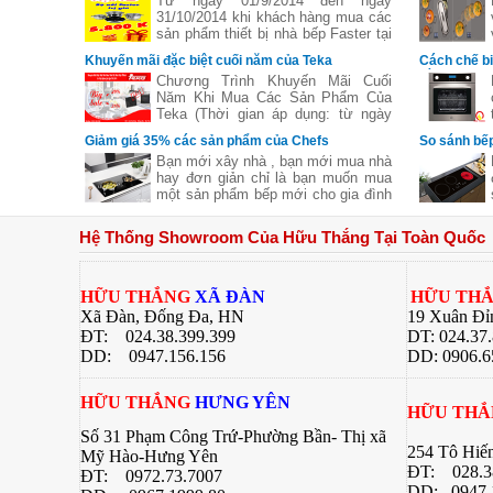
Từ ngày 01/9/2014 đến ngày
31/10/2014 khi khách hàng mua các
sản phẩm thiết bị nhà bếp Faster tại
các đại lý của bếp gas Hữu Thắng
Khuyến mãi đặc biệt cuối năm của Teka
Cách chế b
sẽ nhận được những phần quà hấp
bằng lò nư
Chương Trình Khuyến Mãi Cuối
dẫn, chi tiết xem thêm..
Năm Khi Mua Các Sản Phẩm Của
Teka (Thời gian áp dụng: từ ngày
11/11 đến hết ngày 27/12/2016)
Giảm giá 35% các sản phẩm của Chefs
So sánh bếp
Bạn mới xây nhà , bạn mới mua nhà
hay đơn giản chỉ là bạn muốn mua
một sản phẩm bếp mới cho gia đình
nhưng không biết sản phẩm của
hãng nào tốt cả về giá về chất
Hệ Thống Showroom Của Hữu Thắng Tại Toàn Quốc
lượng .Hãy để chúng tôi gợi ý cho
bạn một thương hiệu của Việt Nam
chúng ta nhưng chất lượng lại Châu
Âu đó là
HỮU THẮNG
XÃ ĐÀN
HỮU TH
Xã Đàn, Đống Đa, HN
19 Xuân Đỉ
ĐT: 024.38.399.399
DT: 024.37
DD:
0947.156.156
DD: 0906.6
HỮU THẮNG
HƯNG YÊN
HỮU TH
Số 31 Phạm Công Trứ-Phường Bần- Thị xã
254 Tô Hiế
Mỹ Hào-Hưng Yên
ĐT:
028.3
ĐT:
0972.73.7007
DD: 0947.