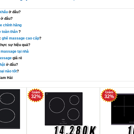
khẩu
ở đâu?
ở đâu?
e chính hãng
 toàn thân
?
c
ghế massage cao cấp
?
thực sự hiệu quả?
 massage tại nhà
assage
giá rẻ
hật
ở đâu?
ại nào tốt
?
Nam Hải
32%
32%