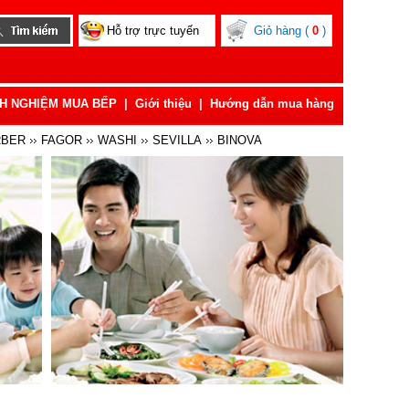
Hỗ trợ trực tuyến
Giỏ hàng (
0
)
NH NGHIỆM MUA BẾP
|
Giới thiệu
|
Hướng dẫn mua hàng
RBER
FAGOR
WASHI
SEVILLA
BINOVA
AUNECK