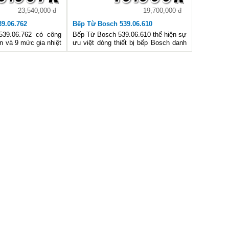
23,540,000 đ
19,700,000 đ
9.06.762
Bếp Từ Bosch 539.06.610
39.06.762 có công
Bếp Từ Bosch 539.06.610 thể hiện sự
n và 9 mức gia nhiệt
ưu việt dòng thiết bị bếp Bosch danh
sử dụng cho phù hợp
tiếng thế giới, sản phẩm có thiết kế
n đa dạng, thiết kế
cực tinh tế, sang trọng đồng thời các
 cũng là ưu điểm của
tính năng hoạt động cũng vượt trội so
với những chiế