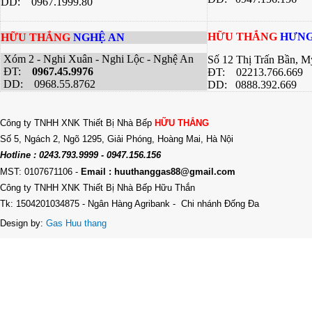
DD: 0967.1999.80
HỮU THẮNG
HƯNG
HỮU THẮNG
NGHỆ AN
Xóm 2 - Nghi Xuân - Nghi Lộc - Nghệ An
Số 12 Thị Trấn Bần, 
ĐT:
0967.45.9976
ĐT: 02213.766.669
DD: 0968.55.8762
DD: 0888.392.669
Công ty TNHH XNK Thiết Bị Nhà Bếp
HỮU THẮNG
Số 5, Ngách 2, Ngõ 1295, Giải Phóng, Hoàng Mai, Hà Nội
Hotline : 0243.793.9999 - 0947.156.156
MST: 0107671106
-
Email : huuthanggas88@gmail.com
Công ty TNHH XNK Thiết Bị Nhà Bếp Hữu Thắn
Tk: 1504201034875 - Ngân Hàng Agribank - Chi nhánh Đống Đa
Design by:
Gas Huu thang