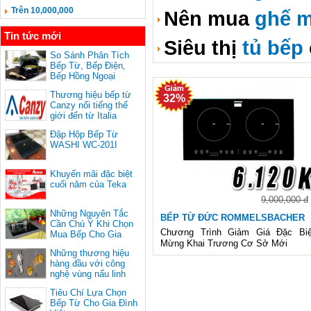
Trên 10,000,000
Nên mua
ghế m
Tin tức mới
Siêu thị
tủ bếp
So Sánh Phân Tích
Bếp Từ, Bếp Điện,
Bếp Hồng Ngoại
Thương hiệu bếp từ
32%
Canzy nổi tiếng thế
giới đến từ Italia
Đập Hộp Bếp Từ
WASHI WC-201I
Khuyến mãi đặc biệt
cuối năm của Teka
9,000,000 đ
Những Nguyên Tắc
BẾP TỪ ĐỨC ROMMELSBACHER
Cần Chú Ý Khi Chọn
EBC 3410/IN
Chương Trình Giảm Giá Đặc Biệ
Mua Bếp Cho Gia
Mừng Khai Trương Cơ Sở Mới
Đình
Những thương hiệu
hàng đầu với công
nghệ vùng nấu linh
hoạt
Tiêu Chí Lựa Chọn
Bếp Từ Cho Gia Đình