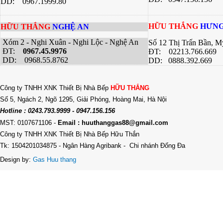
DD: 0967.1999.80
HỮU THẮNG
HƯNG
HỮU THẮNG
NGHỆ AN
Xóm 2 - Nghi Xuân - Nghi Lộc - Nghệ An
Số 12 Thị Trấn Bần, 
ĐT:
0967.45.9976
ĐT: 02213.766.669
DD: 0968.55.8762
DD: 0888.392.669
Công ty TNHH XNK Thiết Bị Nhà Bếp
HỮU THẮNG
Số 5, Ngách 2, Ngõ 1295, Giải Phóng, Hoàng Mai, Hà Nội
Hotline : 0243.793.9999 - 0947.156.156
MST: 0107671106
-
Email : huuthanggas88@gmail.com
Công ty TNHH XNK Thiết Bị Nhà Bếp Hữu Thắn
Tk: 1504201034875 - Ngân Hàng Agribank - Chi nhánh Đống Đa
Design by:
Gas Huu thang