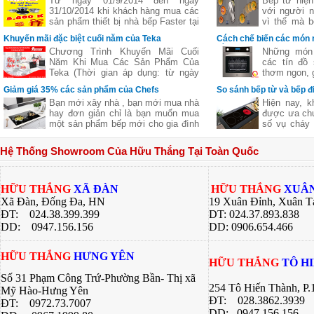
Từ ngày 01/9/2014 đến ngày
Bếp từ hiện
31/10/2014 khi khách hàng mua các
với người n
sản phẩm thiết bị nhà bếp Faster tại
vì thế mà b
các đại lý của bếp gas Hữu Thắng
bếp từ ba,..
Khuyến mãi đặc biệt cuối năm của Teka
Cách chế biến các món 
sẽ nhận được những phần quà hấp
nhiên
bằng lò nướng
Chương Trình Khuyến Mãi Cuối
Những món 
dẫn, chi tiết xem thêm..
Năm Khi Mua Các Sản Phẩm Của
các tín đồ
Teka (Thời gian áp dụng: từ ngày
thơm ngon, g
11/11 đến hết ngày 27/12/2016)
nhưng lại c
Giảm giá 35% các sản phẩm của Chefs
So sánh bếp từ và bếp đ
giữ nguyên
Bạn mới xây nhà , bạn mới mua nhà
Hiện nay, k
của thực p
hay đơn giản chỉ là bạn muốn mua
được ưa chu
giúp bạn ch
một sản phẩm bếp mới cho gia đình
số vụ cháy 
ngon khác 
nhưng không biết sản phẩm của
từ là một l
nhiều công 
hãng nào tốt cả về giá về chất
các bà nội t
hàng quán, 
Hệ Thống Showroom Của Hữu Thắng Tại Toàn Quốc
lượng .Hãy để chúng tôi gợi ý cho
này đều có
bí quyết dướ
bạn một thương hiệu của Việt Nam
riêng. Bài v
chúng ta nhưng chất lượng lại Châu
Thắng sẽ gi
Âu đó là
về 2 dòng 
HỮU THẮNG
XÃ ĐÀN
HỮU THẮNG
XUÂN
bạn có sự lự
Xã Đàn, Đống Đa, HN
19 Xuân Đỉnh, Xuân T
bếp của gia 
ĐT: 024.38.399.399
DT: 024.37.893.838
DD:
0947.156.156
DD: 0906.654.466
HỮU THẮNG
HƯNG YÊN
HỮU THẮNG
TÔ H
Số 31 Phạm Công Trứ-Phường Bần- Thị xã
254 Tô Hiến Thành, P
Mỹ Hào-Hưng Yên
ĐT:
028.3862.3939
ĐT:
0972.73.7007
DD: 0947.156.156