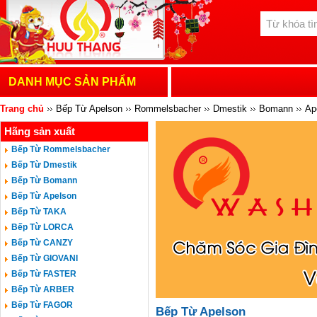
DANH MỤC SẢN PHẨM
Trang chủ
Bếp Từ Apelson
Rommelsbacher
Dmestik
Bomann
Ap
Hãng sản xuất
MASTERCOOK
HAFELE
ROVIGO
CATA
BOSCH
TEKA
CH
Bếp Từ Rommelsbacher
Bếp Từ Dmestik
Bếp Từ Bomann
Bếp Từ Apelson
Bếp Từ TAKA
Bếp Từ LORCA
Bếp Từ CANZY
Bếp Từ GIOVANI
Bếp Từ FASTER
Bếp Từ ARBER
Bếp Từ FAGOR
Bếp Từ Apelson