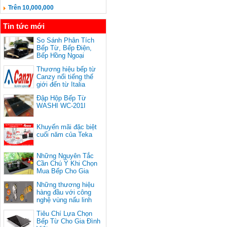
Trên 10,000,000
Tin tức mới
So Sánh Phân Tích
Bếp Từ, Bếp Điện,
Bếp Hồng Ngoại
Thương hiệu bếp từ
Canzy nổi tiếng thế
giới đến từ Italia
Đập Hộp Bếp Từ
WASHI WC-201I
Khuyến mãi đặc biệt
cuối năm của Teka
Những Nguyên Tắc
Cần Chú Ý Khi Chọn
Mua Bếp Cho Gia
Đình
Những thương hiệu
hàng đầu với công
nghệ vùng nấu linh
hoạt
Tiêu Chí Lựa Chọn
Bếp Từ Cho Gia Đình