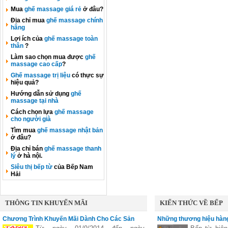
Mua
ghế massage giá rẻ
ở đâu?
Địa chỉ mua
ghế massage chính
hãng
Lợi ích của
ghế massage toàn
thân
?
Làm sao chọn mua được
ghế
massage cao cấp
?
Ghế massage trị liệu
có thực sự
hiệu quả?
Hướng dẫn sử dụng
ghế
massage tại nhà
Cách chọn lựa
ghế massage
cho người già
Tìm mua
ghế massage nhật bản
ở đâu?
Địa chỉ bán
ghế massage thanh
lý
ở hà nội.
Siêu thị bếp từ
của Bếp Nam
Hải
THÔNG TIN KHUYẾN MÃI
KIẾN THỨC VỀ BẾP
Chương Trình Khuyến Mãi Dành Cho Các Sản
Những thương hiệu hàng
Phẩm Faster
vùng nấu linh hoạt