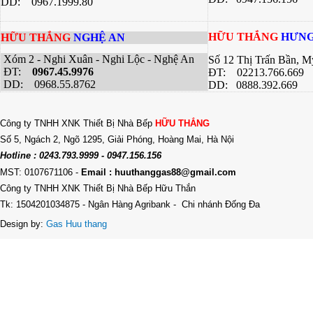
DD: 0967.1999.80
HỮU THẮNG
HƯNG
HỮU THẮNG
NGHỆ AN
Xóm 2 - Nghi Xuân - Nghi Lộc - Nghệ An
Số 12 Thị Trấn Bần, 
ĐT:
0967.45.9976
ĐT: 02213.766.669
DD: 0968.55.8762
DD: 0888.392.669
Công ty TNHH XNK Thiết Bị Nhà Bếp
HỮU THẮNG
Số 5, Ngách 2, Ngõ 1295, Giải Phóng, Hoàng Mai, Hà Nội
Hotline : 0243.793.9999 - 0947.156.156
MST: 0107671106
-
Email : huuthanggas88@gmail.com
Công ty TNHH XNK Thiết Bị Nhà Bếp Hữu Thắn
Tk: 1504201034875 - Ngân Hàng Agribank - Chi nhánh Đống Đa
Design by:
Gas Huu thang