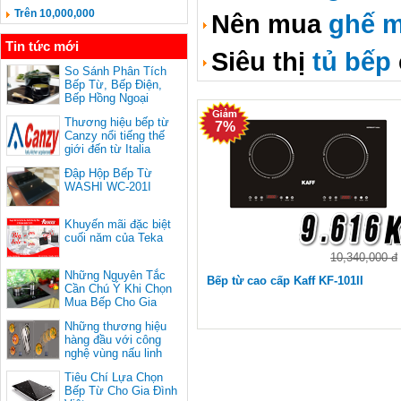
Trên 10,000,000
Nên mua
ghế m
Tin tức mới
Siêu thị
tủ bếp
So Sánh Phân Tích
Bếp Từ, Bếp Điện,
Bếp Hồng Ngoại
Thương hiệu bếp từ
7%
Canzy nổi tiếng thế
giới đến từ Italia
Đập Hộp Bếp Từ
WASHI WC-201I
Khuyến mãi đặc biệt
cuối năm của Teka
10,340,000 đ
Những Nguyên Tắc
Bếp từ cao cấp Kaff KF-101II
Cần Chú Ý Khi Chọn
Mua Bếp Cho Gia
Đình
Những thương hiệu
hàng đầu với công
nghệ vùng nấu linh
hoạt
Tiêu Chí Lựa Chọn
Bếp Từ Cho Gia Đình