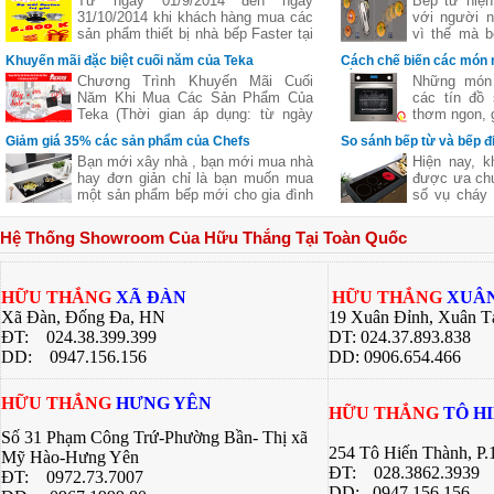
Từ ngày 01/9/2014 đến ngày
Bếp từ hiện
31/10/2014 khi khách hàng mua các
với người n
sản phẩm thiết bị nhà bếp Faster tại
vì thế mà b
các đại lý của bếp gas Hữu Thắng
bếp từ ba,..
Khuyến mãi đặc biệt cuối năm của Teka
Cách chế biến các món 
sẽ nhận được những phần quà hấp
nhiên
bằng lò nướng
Chương Trình Khuyến Mãi Cuối
Những món 
dẫn, chi tiết xem thêm..
Năm Khi Mua Các Sản Phẩm Của
các tín đồ
Teka (Thời gian áp dụng: từ ngày
thơm ngon, g
11/11 đến hết ngày 27/12/2016)
nhưng lại c
Giảm giá 35% các sản phẩm của Chefs
So sánh bếp từ và bếp đ
giữ nguyên
Bạn mới xây nhà , bạn mới mua nhà
Hiện nay, k
của thực p
hay đơn giản chỉ là bạn muốn mua
được ưa chu
giúp bạn ch
một sản phẩm bếp mới cho gia đình
số vụ cháy 
ngon khác 
nhưng không biết sản phẩm của
từ là một l
nhiều công 
hãng nào tốt cả về giá về chất
các bà nội t
hàng quán, 
Hệ Thống Showroom Của Hữu Thắng Tại Toàn Quốc
lượng .Hãy để chúng tôi gợi ý cho
này đều có
bí quyết dướ
bạn một thương hiệu của Việt Nam
riêng. Bài v
chúng ta nhưng chất lượng lại Châu
Thắng sẽ gi
Âu đó là
về 2 dòng 
HỮU THẮNG
XÃ ĐÀN
HỮU THẮNG
XUÂN
bạn có sự lự
Xã Đàn, Đống Đa, HN
19 Xuân Đỉnh, Xuân T
bếp của gia 
ĐT: 024.38.399.399
DT: 024.37.893.838
DD:
0947.156.156
DD: 0906.654.466
HỮU THẮNG
HƯNG YÊN
HỮU THẮNG
TÔ H
Số 31 Phạm Công Trứ-Phường Bần- Thị xã
254 Tô Hiến Thành, P
Mỹ Hào-Hưng Yên
ĐT:
028.3862.3939
ĐT:
0972.73.7007
DD: 0947.156.156