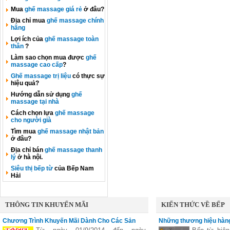
Mua
ghế massage giá rẻ
ở đâu?
Địa chỉ mua
ghế massage chính
hãng
Lợi ích của
ghế massage toàn
thân
?
Làm sao chọn mua được
ghế
massage cao cấp
?
Ghế massage trị liệu
có thực sự
hiệu quả?
Hướng dẫn sử dụng
ghế
massage tại nhà
Cách chọn lựa
ghế massage
cho người già
Tìm mua
ghế massage nhật bản
ở đâu?
Địa chỉ bán
ghế massage thanh
lý
ở hà nội.
Siêu thị bếp từ
của Bếp Nam
Hải
THÔNG TIN KHUYẾN MÃI
KIẾN THỨC VỀ BẾP
Chương Trình Khuyến Mãi Dành Cho Các Sản
Những thương hiệu hàng
Phẩm Faster
vùng nấu linh hoạt