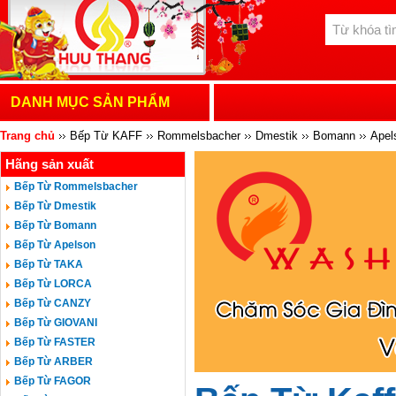
DANH MỤC SẢN PHẨM
Trang chủ
Bếp Từ KAFF
Rommelsbacher
Dmestik
Bomann
Apel
Hãng sản xuất
MASTERCOOK
HAFELE
ROVIGO
CATA
BOSCH
TEKA
CH
Bếp Từ Rommelsbacher
Bếp Từ Dmestik
Bếp Từ Bomann
Bếp Từ Apelson
Bếp Từ TAKA
Bếp Từ LORCA
Bếp Từ CANZY
Bếp Từ GIOVANI
Bếp Từ FASTER
Bếp Từ ARBER
Bếp Từ FAGOR