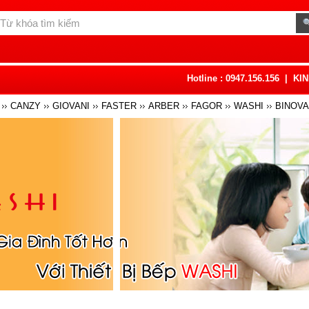
Hotline : 0947.156.156
|
KI
CANZY
GIOVANI
FASTER
ARBER
FAGOR
WASHI
BINOVA
FF
FOTILE