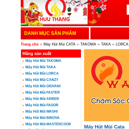
DANH MỤC SẢN PHẨM
Trang chủ
Máy Hút Mùi CATA
TAKOMA
TAKA
LORCA
Hãng sản xuất
BOSCH
TEKA
MALLOCA
BENZA
SUNHOUSE
KA
Máy Hút Mùi TAKOMA
Máy Hút Mùi TAKA
Máy Hút Mùi LORCA
Máy Hút Mùi CANZY
Máy Hút Mùi GIOVANI
Máy Hút Mùi FASTER
Máy Hút Mùi ARBER
Máy Hút Mùi FAGOR
Máy Hút Mùi WASHI
Máy Hút Mùi BINOVA
Máy Hút Mùi MASTERCOOK
Máy Hút Mùi Cata