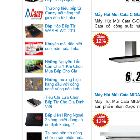
Thương hiệu bếp từ
Canzy nổi tiếng thế
Máy Hút Mùi Cata C-Gl
giới đến từ Italia
Máy Hút Mùi Cata C-G
Đập Hộp Bếp Từ
Cata có công suất h
WASHI WC-201I
1100m3/h nhưng điện năng
đa chỉ có 240W/h. Chúng 
12%
đây là sản phẩm tuyệt v
Khuyến mãi đặc biệt
gia đình trong bữa ăn h
cuối năm của Teka
Những Nguyên Tắc
Cần Chú Ý Khi Chọn
Mua Bếp Cho Gia
Đình
Những thương hiệu
hàng đầu với công
nghệ vùng nấu linh
hoạt
Máy Hút Mùi Cata MID
Tiêu Chí Lựa Chọn
Máy Hút Mùi Cata MID
Bếp Từ Cho Gia Đình
sản phẩm nhận được nh
Việt
tích cực từ đông đảo ngư
Bếp điện Hồng Ngoại
máy không chỉ có thiết k
2 vòng nhiệt dùng có
12%
tinh tế mà còn có những
ổn định không ?
thuật hiện đại để vậ
Tại sao nên tin dùng
những sản phẩm của