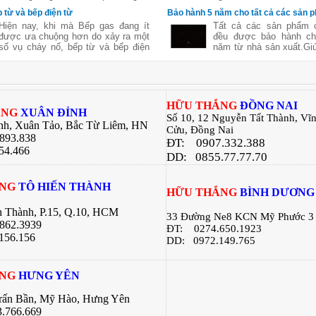
nhưng lại chín mềm, ngon ngọt và
Chefs, Brandt, Taka... 
 từ và bếp điện từ
Bảo hành 5 năm cho tất cả các sản
giữ nguyên được chất dinh dưỡng
bếp điện từ, trước hết 
Hiện nay, khi mà Bếp gas đang ít
Tất cả các sản phẩm
của thực phẩm. Sử dụng lò nướng
thương hiệu Canzy. 
được ưa chuộng hơn do xảy ra một
đều được bảo hành ch
giúp bạn chế biến được nhiều món
phẩm nhập khẩu từ It
số vụ cháy nổ, bếp từ và bếp điện
năm từ nhà sản xuất.Gi
ngon khác nhau mà không tốn quá
thương hiệu nổi tiếng t
từ là một lựa chọn thay thế được
toàn yên tâm trong suốt 
nhiều công sức. Không cần phải ra
đông đảo người tiêu dù
các bà nội trợ tin dùng. 2 dòng bếp
dụng.
hàng quán, bạn hãy thử với những
sử dụng
này đều có những ưu nhược điểm
bí quyết dưới đây:
riêng. Bài viết sau đây của bếp Hữu
Thắng sẽ giúp các bạn hiểu rõ hơn
H
ỮU THẮNG
ĐỒNG NAI
về 2 dòng sản phẩm này giúp các
ẮNG
XUÂN ĐỈNH
Số 10, 12 Nguyễn Tất Thành, Vĩ
bạn có sự lựa chọn tốt nhất cho căn
nh, Xuân Tảo, Bắc Từ Liêm, HN
Cửu, Đồng Nai
bếp của gia đình mình .
.893.838
ĐT:
0907.332.388
54.466
DD: 0855.77.77.70
ẮNG
TÔ HIẾN THÀNH
H
ỮU THẮNG
BÌNH DƯƠNG
n Thành, P.15, Q.10, HCM
33 Đường Ne8 KCN Mỹ Phước 3
862.3939
ĐT:
0274.650.1923
156.156
DD: 0972.149.765
ẮNG
HƯNG YÊN
Trấn Bần, Mỹ Hào, Hưng Yên
.766.669