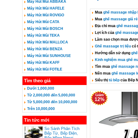
Máy Hút Mùi ABBAKA
Máy Hút Mùi HAFELE
Mua
ghế massage nhập 
Máy Hút Mùi ROVIGO
Mua
ghế massage giá rẻ
Máy Hút Mùi CATA
Địa chỉ mua
ghế massag
Máy Hút Mùi BOSCH
Lợi ích của
ghế massage
Máy Hút Mùi TEKA
Làm sao chọn mua đượ
Máy Hút Mùi MALLOCA
Ghế massage trị liệu
có 
Máy Hút Mùi BENZA
Hướng dẫn sử dụng
ghế
Máy Hút Mùi SUNHOUSE
Kinh nghiệm mua ghế m
Máy Hút Mùi KAFF
Tìm mua
ghế massage n
Máy Hút Mùi FOTILE
Nên mua
ghế massage lo
Tìm theo giá
Siêu thị
tủ bếp
của Bếp 
Dưới 1,000,000
Từ 2,000,000 đến 5,000,000
12%
Từ 5,000,000 đến 10,000,000
Trên 10,000,000
Tin tức mới
So Sánh Phân Tích
Bếp Từ, Bếp Điện,
Bếp Hồng Ngoại