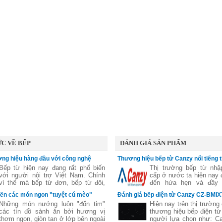
 tối đa chỉ có
đặt hàng nhiều nhất thị trường hiện
ồn, chất lượng đ
nay.
dùng tin tưởng.
C VỀ BẾP
ĐÁNH GIÁ SẢN PHẨM
ng hiệu hàng đầu với công nghệ
Thương hiệu bếp từ Canzy nổi tiếng t
nh hoạt
từ Italia
Bếp từ hiện nay đang rất phổ biến
Thị trường bếp từ nhậ
với người nội trợ Việt Nam. Chính
cấp ở nước ta hiện nay 
vì thế mà bếp từ đơn, bếp từ đôi,
đến hứa hẹn và đầy 
bếp từ ba,...đã không còn xa lạ. Tuy
Chính vì thế mà không c
iến các món ngon "tuyệt cú mèo"
Đánh giá bếp điện từ Canzy CZ-BMI
nhiên
một vài năm trở lại đây
ớng
Những món nướng luôn "đốn tim"
Hiện nay trên thị trường 
Việt ồ ạt xuất hiện các
các tín đồ sành ăn bởi hương vị
thương hiệu bếp điện từ
bếp từ nổi tiếng trên t
thơm ngon, giòn tan ở lớp bên ngoài
người lựa chọn như: Ca
Taka, washi, Giovani,...