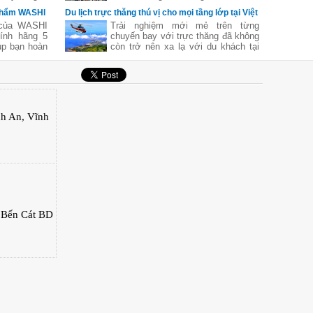
Nòi về dòng
Madrid Atletico .
bạn sẽ có cảm hứng thiết kế nhà
 phẩm WASHI
Du lịch trực thăng thú vị cho mọi tầng lớp tại Việt
phải nói tới
bếp ngay thôi!
Nam
 của WASHI
Trải nghiệm mới mẻ trên từng
Đây là sản
ính hãng 5
chuyến bay với trực thăng đã không
alia - một
úp bạn hoàn
còn trở nên xa lạ với du khách tại
oàn cầu được
quá trình sử
các địa điểm du lịch trên cả nước
ng ưa thích
với mức giá hợp lý.
nh An, Vĩnh
 Bến Cát BD