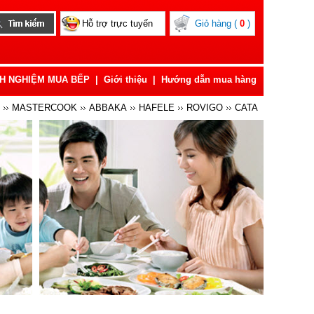
Hỗ trợ trực tuyến
Giỏ hàng (
0
)
NH NGHIỆM MUA BẾP
|
Giới thiệu
|
Hướng dẫn mua hàng
MASTERCOOK
ABBAKA
HAFELE
ROVIGO
CATA