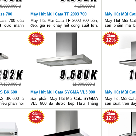
8,000,000 đ
4,150,000 đ
ass 700
Máy Hút Mùi Cata TF 2003 700
Máy Hút Mùi Cat
lass 700 của
Máy Hút Mùi Cata TF 2003 700 bền,
Máy Hút Mùi Cat
út cực mạnh
đẹp, giá rẻ, chạy hết công suất lớn,
sản phẩm mà bấ
 tiêu thụ tối
kiểu dáng thời trang, it ồn, có đèn
cũng cần trang
tôi nghĩ rằng
Halogen tiết kiệm điện nay, làm sạch
không khí trong 
12%
12%
ời của bạn và
không khí trong chốc lát.
phẩm không chỉ có
mà còn sở hữu n
7,150,000 đ
11,000,000 đ
AS BK 600
Máy Hút Mùi Cata SYGMA VL3 900
Máy Hút Mùi Ca
AS BK 600 là
Sản phẩm Máy Hút Mùi Cata SYGMA
Máy Hút Mùi Ca
iều phản hồi
VL3 900 đã được bếp Hữu Thắng
sản xuất trên d
ời tiêu dùng,
nhập hàng và có tại tất cả các đại lý
tiên tiến của Tây
ế sang trọng,
gas của Hữu Thắng. Các bạn có thể
đánh giá theo t
12%
12%
 tính năng kỹ
đến xem hàng, biết đâu nó lại phù hợp
sản phẩm nhất đ
với gian bếp nhà bạn.
đặc biệt trong gia