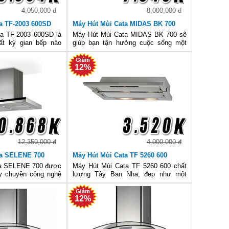
4,050,000 đ
8,000,000 đ
a TF-2003 600SD
Máy Hút Mùi Cata MIDAS BK 700
a TF-2003 600SD là
Máy Hút Mùi Cata MIDAS BK 700 sẽ
t kỳ gian bếp nào
giúp bạn tận hưởng cuộc sống một
 bị để có một bầu
cách trọn vẹn nhất, máy hoạt động
lành, tươi mới, sản
với động cơ turbin đôi, hệ thống điều
12%
 thiết kế sang trọng
khiển cảm ứng ba tốc độ cho bạn lựa
hững tính năn
chọn để phù hợp với cường
12,350,000 đ
4,000,000 đ
ta SELENE 700
Máy Hút Mùi Cata TF 5260 600
ta SELENE 700 được
Máy Hút Mùi Cata TF 5260 600 chất
ây chuyền công nghệ
lượng Tây Ban Nha, đep như một
 Ban Nha, chất lượng
bức tranh, âm tủ, công suất lớn, đèn
iêu chuẩn Châu Âu,
Halogen dịu dàng cho mắt, dễ lau
12%
ịnh sẽ là điểm nhấn
chùi, giá rẻ nhất hiện nay.
n bếp n