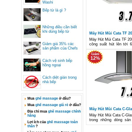
Washi
Bếp từ là gì ?
Những điều cần biết
khi dùng bếp từ
Máy Hút Mùi Cata TF 2
Máy Hút Mùi Cata TF 200
Giảm giá 35% các
công suất hút lên tới 
sản phẩm của Chefs
dáng đẹp, gọn nhẹ, dễ 
tường, dễ lau chùi, dễ 
12%
hao ít diện, có đèn hal
Cách vệ sinh bếp
dịu
hồng ngoại
Cách diệt gián trong
nhà bếp
Mua
ghế massage
ở đâu?
Mua
ghế massage giá rẻ
ở đâu?
Máy Hút Mùi Cata C-Gl
Địa chỉ mua
ghế massage chính
Máy Hút Mùi Cata C-Gla
hãng
trong những dòng sả
Lợi ích của
ghế massage toàn
thiết kế mới của Cata.
thân
?
suất hút rất lớn lên t