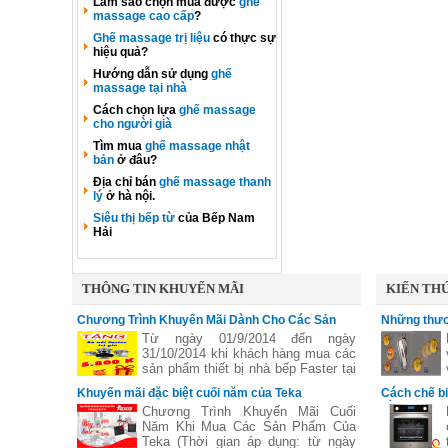
Làm sao chọn mua được
ghế
nhưng điện năng tiêu thụ
massage cao cấp
?
240w/h
Ghế massage trị liệu
có thực sự
hiệu quả?
Hướng dẫn sử dụng
ghế
massage tại nhà
Cách chọn lựa
ghế massage
cho người già
Tìm mua
ghế massage nhật
bản
ở đâu?
Địa chỉ bán
ghế massage thanh
lý
ở hà nội.
Siêu thị bếp từ
của Bếp Nam
Hải
THÔNG TIN KHUYẾN MÃI
KIẾN THỨ
Chương Trình Khuyến Mãi Dành Cho Các Sản
Những thươ
Phẩm Faster
vùng nấu li
Từ ngày 01/9/2014 đến ngày
31/10/2014 khi khách hàng mua các
sản phẩm thiết bị nhà bếp Faster tại
các đại lý của bếp gas Hữu Thắng
Khuyến mãi đặc biệt cuối năm của Teka
Cách chế b
sẽ nhận được những phần quà hấp
bằng lò nư
Chương Trình Khuyến Mãi Cuối
dẫn, chi tiết xem thêm..
Năm Khi Mua Các Sản Phẩm Của
Teka (Thời gian áp dụng: từ ngày