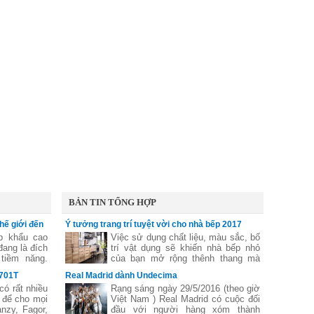
ược nhiều người tiêu
BẢN TIN TỔNG HỢP
hế giới đến
Ý tưởng trang trí tuyệt vời cho nhà bếp 2017
p khẩu cao
Việc sử dụng chất liệu, màu sắc, bố
đang là đích
trí vật dụng sẽ khiến nhà bếp nhỏ
tiềm năng.
của bạn mở rộng thênh thang mà
ó gì lạ khi
không tốn quá nhiều thời gian, công
X701T
Real Madrid dành Undecima
, thị trường
sức. Nếu bạn đang tìm kiếm những
có rất nhiều
Rạng sáng ngày 29/5/2016 (theo giờ
 thương hiệu
ý tưởng đầy cảm hứng để trang trí
 để cho mọi
Việt Nam ) Real Madrid có cuộc đối
hế giới như
cho căn bếp của ban, hãy duyệt qua
nzy, Fagor,
đầu với người hàng xóm thành
bộ sưu tập sáng tạo dưới đây và