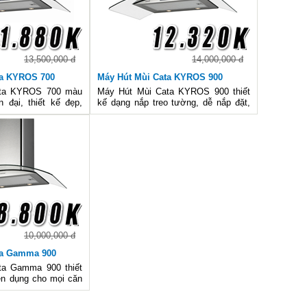
13,500,000 đ
14,000,000 đ
ta KYROS 700
Máy Hút Mùi Cata KYROS 900
ata KYROS 700 màu
Máy Hút Mùi Cata KYROS 900 thiết
 đại, thiết kế đẹp,
kế dạng nắp treo tường, dễ nắp đặt,
 đèn chiếu sáng, tiết
công suất cao, màu sắc hiện đại, dễ
ử dụng và nắp đặt,
lau chùi, một trong những sản phẩm
cảm ứng.
được nhiều người tiêu dùng yêu thích
nhất
10,000,000 đ
ta Gamma 900
ta Gamma 900 thiết
iện dụng cho mọi căn
ớn, đèn Halogen ánh
iệm điện, không gây