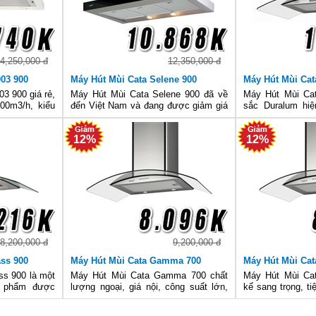
4,250,000 đ
12,350,000 đ
003 900
Máy Hút Mùi Cata Selene 900
Máy Hút Mùi Ca
3 900 giá rẻ,
Máy Hút Mùi Cata Selene 900 đã về
Máy Hút Mùi C
600m3/h, kiểu
đến Việt Nam và đang được giảm giá
sắc Duralum hiện
nắp đặt trên
cực sốc tại các đại lý của Bếp Gas
công suất cao, có
sử dụng, tiêu
Hữu Thắng.Hãy nhanh tay rinh cho
kiệm điện, dễ s
12%
12%
ogen ánh sáng
mình sản phẩm cao cấp này
điều khiển dạng 
8,200,000 đ
9,200,000 đ
ass 900
Máy Hút Mùi Cata Gamma 700
Máy Hút Mùi Ca
ss 900 là một
Máy Hút Mùi Cata Gamma 700 chất
Máy Hút Mùi Ca
n phẩm được
lượng ngoại, giá nội, công suất lớn,
kế sang trọng, t
 Máy có công
tiết kiệm điện, đèn Halogen hiện đại,
bếp, công suất l
ới 1100cm3/h
thiết kế đẹp, đang là sản phẩm được
sáng dịu, tiết k