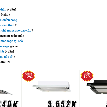
khẩu
ở đâu?
ở đâu?
e chính hãng
 toàn thân
?
c
ghế massage cao cấp
?
thực sự hiệu quả?
 massage tại nhà
assage
giá rẻ
hật
ở đâu?
ại nào tốt
?
Nam Hải
12%
12%