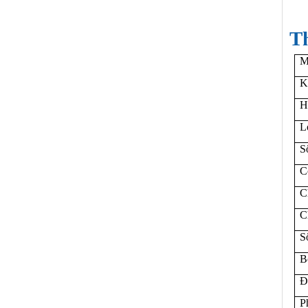
Th
M
K
H
L
S
C
C
C
S
B
Đ
P