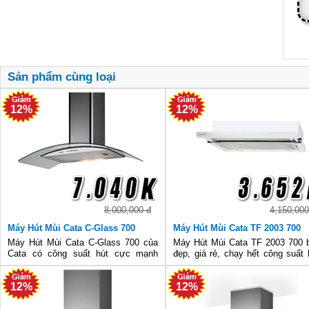
Sản phẩm cùng loại
12%
12%
8,000,000 đ
4,150,000
Máy Hút Mùi Cata C-Glass 700
Máy Hút Mùi Cata TF 2003 700
Máy Hút Mùi Cata C-Glass 700 của
Máy Hút Mùi Cata TF 2003 700 
Cata có công suất hút cực mạnh
đẹp, giá rẻ, chạy hết công suất 
1100m3/h nhưng điện năng tiêu thụ
kiểu dáng thời trang, it ồn, có
tối đa chỉ có 240W/h. Chúng tôi nghĩ
Halogen tiết kiệm điện nay, làm 
12%
12%
rằng đây là sản phẩm tuyệt vời của
không khí trong chốc lát.
bạn và gia đình trong bữa ăn h