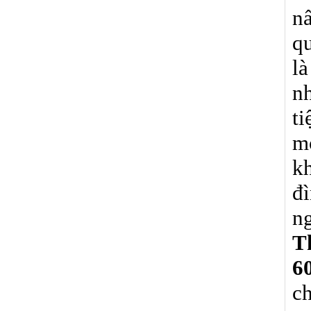
n
q
l
nh
ti
m
k
đ
n
T
6
c