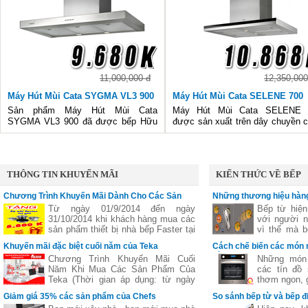
11,000,000 đ
12,350,000
Máy Hút Mùi Cata SYGMA VL3 900
Máy Hút Mùi Cata SELENE 700
Sản phẩm Máy Hút Mùi Cata
Máy Hút Mùi Cata SELENE 
SYGMA VL3 900 đã được bếp Hữu
được sản xuất trên dây chuyền 
Thắng nhập hàng và có tại tất cả các
nghệ tiên tiến của Tây Ban Nha, 
đại lý gas của Hữu Thắng. Các bạn
lượng đánh giá theo tiêu chuẩn 
có thể đến xem hàng, biết đâu nó lại
Âu, sản phẩm nhất định sẽ là 
phù hợp với gian bếp nhà bạn.
nhấn đặc biệt trong gian bếp n
THÔNG TIN KHUYẾN MÃI
KIẾN THỨC VỀ BẾP
Chương Trình Khuyến Mãi Dành Cho Các Sản
Những thương hiệu hàng
Phẩm Faster
vùng nấu linh hoạt
Từ ngày 01/9/2014 đến ngày
Bếp từ hiện
31/10/2014 khi khách hàng mua các
với người n
sản phẩm thiết bị nhà bếp Faster tại
vì thế mà b
các đại lý của bếp gas Hữu Thắng
bếp từ ba,..
Khuyến mãi đặc biệt cuối năm của Teka
Cách chế biến các món 
sẽ nhận được những phần quà hấp
nhiên
bằng lò nướng
Chương Trình Khuyến Mãi Cuối
Những món 
dẫn, chi tiết xem thêm..
Năm Khi Mua Các Sản Phẩm Của
các tín đồ
Teka (Thời gian áp dụng: từ ngày
thơm ngon, g
11/11 đến hết ngày 27/12/2016)
nhưng lại c
Giảm giá 35% các sản phẩm của Chefs
So sánh bếp từ và bếp đ
giữ nguyên