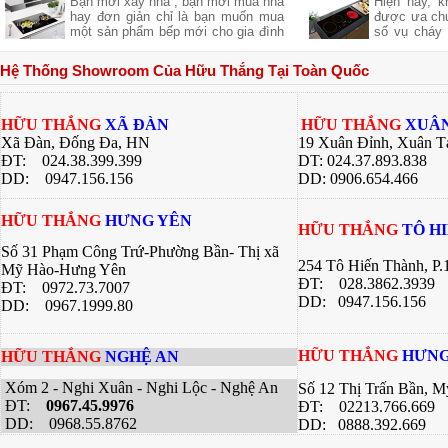
Bạn mới xây nhà , bạn mới mua nhà
Hiện nay, k
của thực p
hay đơn giản chỉ là bạn muốn mua
được ưa chu
giúp bạn ch
một sản phẩm bếp mới cho gia đình
số vụ cháy 
ngon khác 
nhưng không biết sản phẩm của
từ là một l
nhiều công 
hãng nào tốt cả về giá về chất
các bà nội t
hàng quán, 
Hệ Thống Showroom Của Hữu Thắng Tại Toàn Quốc
lượng .Hãy để chúng tôi gợi ý cho
này đều có
bí quyết dướ
bạn một thương hiệu của Việt Nam
riêng. Bài v
chúng ta nhưng chất lượng lại Châu
Thắng sẽ gi
Âu đó là
về 2 dòng 
HỮU THẮNG
XÃ ĐÀN
HỮU THẮNG
XUÂN
bạn có sự lự
Xã Đàn, Đống Đa, HN
19 Xuân Đỉnh, Xuân T
bếp của gia 
ĐT: 024.38.399.399
DT: 024.37.893.838
DD:
0947.156.156
DD: 0906.654.466
HỮU THẮNG
HƯNG YÊN
HỮU THẮNG
TÔ H
Số 31 Phạm Công Trứ-Phường Bần- Thị xã
254 Tô Hiến Thành, P
Mỹ Hào-Hưng Yên
ĐT:
028.3862.3939
ĐT:
0972.73.7007
DD: 0947.156.156
DD: 0967.1999.80
HỮU THẮNG
HƯNG
HỮU THẮNG
NGHỆ AN
Xóm 2 - Nghi Xuân - Nghi Lộc - Nghệ An
Số 12 Thị Trấn Bần, 
ĐT:
0967.45.9976
ĐT: 02213.766.669
DD: 0968.55.8762
DD: 0888.392.669