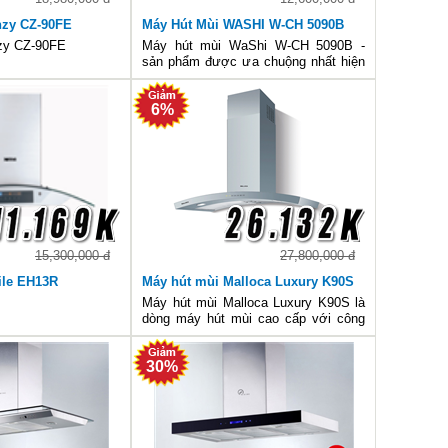
nzy CZ-90FE
Máy Hút Mùi WASHI W-CH 5090B
zy CZ-90FE
Máy hút mùi WaShi W-CH 5090B -
sản phẩm được ưa chuộng nhất hiện
nay
6%
15,300,000 đ
27,800,000 đ
ile EH13R
Máy hút mùi Malloca Luxury K90S
Máy hút mùi Malloca Luxury K90S là
dòng máy hút mùi cao cấp với công
suất lớn, vận hành êm ái, không ồn
và rất dễ dàng sử dụng. Hiện được
30%
nhiều người quan tâm.