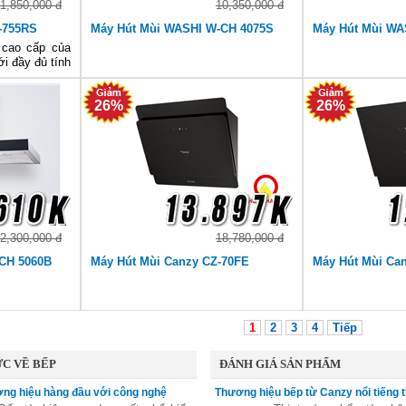
1,850,000 đ
10,350,000 đ
-755RS
Máy Hút Mùi WASHI W-CH 4075S
Máy Hút Mùi WA
 cao cấp của
ới đầy đủ tính
 hút mùi hiện
ản phẩm được
26%
26%
c đại lý của
2,300,000 đ
18,780,000 đ
CH 5060B
Máy Hút Mùi Canzy CZ-70FE
Máy Hút Mùi Ca
1
2
3
4
Tiếp
C VỀ BẾP
ĐÁNH GIÁ SẢN PHẨM
ng hiệu hàng đầu với công nghệ
Thương hiệu bếp từ Canzy nổi tiếng t