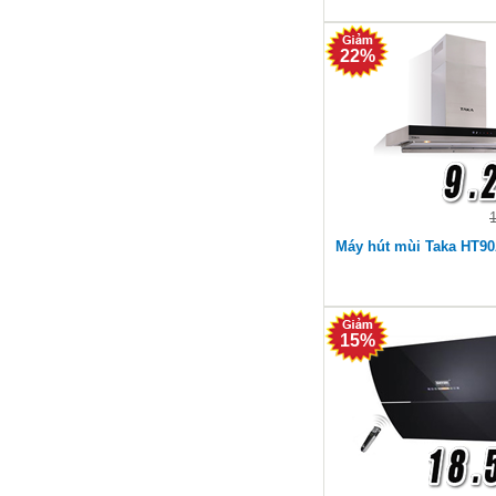
22%
Máy hút mùi Taka HT9
15%