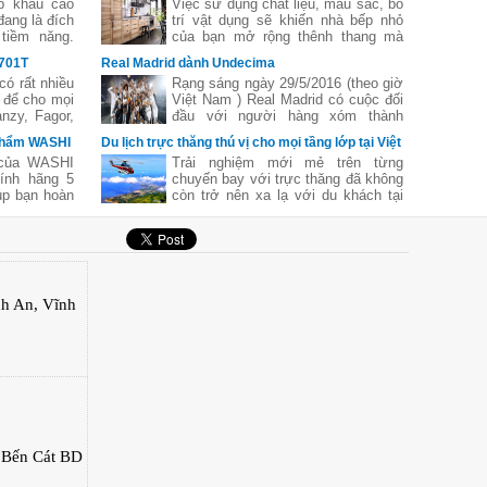
p khẩu cao
Việc sử dụng chất liệu, màu sắc, bố
đang là đích
trí vật dụng sẽ khiến nhà bếp nhỏ
tiềm năng.
của bạn mở rộng thênh thang mà
ó gì lạ khi
không tốn quá nhiều thời gian, công
X701T
Real Madrid dành Undecima
, thị trường
sức. Nếu bạn đang tìm kiếm những
có rất nhiều
Rạng sáng ngày 29/5/2016 (theo giờ
 thương hiệu
ý tưởng đầy cảm hứng để trang trí
 để cho mọi
Việt Nam ) Real Madrid có cuộc đối
hế giới như
cho căn bếp của ban, hãy duyệt qua
nzy, Fagor,
đầu với người hàng xóm thành
bộ sưu tập sáng tạo dưới đây và
Nòi về dòng
Madrid Atletico .
bạn sẽ có cảm hứng thiết kế nhà
 phẩm WASHI
Du lịch trực thăng thú vị cho mọi tầng lớp tại Việt
phải nói tới
bếp ngay thôi!
Nam
 của WASHI
Trải nghiệm mới mẻ trên từng
Đây là sản
ính hãng 5
chuyến bay với trực thăng đã không
alia - một
úp bạn hoàn
còn trở nên xa lạ với du khách tại
oàn cầu được
quá trình sử
các địa điểm du lịch trên cả nước
ng ưa thích
với mức giá hợp lý.
nh An, Vĩnh
 Bến Cát BD