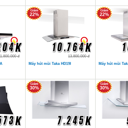
22%
22%
11,800,000 đ
13,800,000 đ
0A
Máy hút mùi Taka HD19I
Máy hút mùi Ta
30%
30%