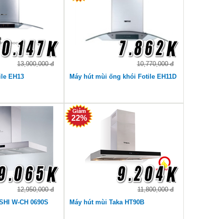
cho bếp nhà bạn
13,900,000 đ
10,770,000 đ
ile EH13
Máy hút mùi ống khói Fotile EH11D
22%
12,950,000 đ
11,800,000 đ
SHI W-CH 0690S
Máy hút mùi Taka HT90B