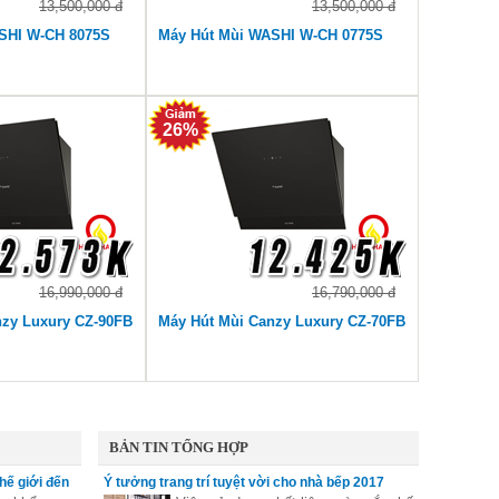
13,500,000 đ
13,500,000 đ
SHI W-CH 8075S
Máy Hút Mùi WASHI W-CH 0775S
26%
16,990,000 đ
16,790,000 đ
nzy Luxury CZ-90FB
Máy Hút Mùi Canzy Luxury CZ-70FB
BẢN TIN TỔNG HỢP
hế giới đến
Ý tưởng trang trí tuyệt vời cho nhà bếp 2017