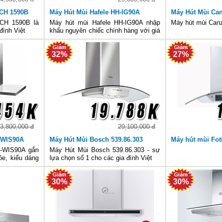
CH 1590B
Máy Hút Mùi Hafele HH-IG90A
Máy Hút Mùi Ca
CH 1590B là
Máy hút mùi Hafele HH-IG90A nhập
Máy hút mùi Can
đình Việt
khẩu nguyên chiếc chính hàng với giá
thấp nhất chỉ có tại Bếp Hữu Thắng.
32%
27%
3,800,000 đ
29,100,000 đ
-WIS90A
Máy Hút Mùi Bosch 539.86.303
Máy hút mùi Fot
H-WIS90A gắn
Máy Hút Mùi Bosch 539.86.303 - sự
ỏe, kiểu dáng
lựa chọn số 1 cho các gia đình Việt
ất chỉ có tại
30%
30%