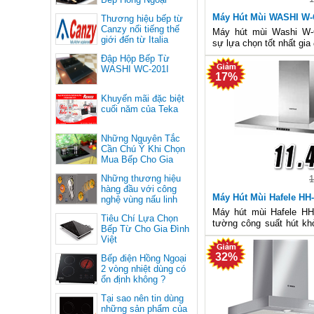
Máy Hút Mùi WASHI W-
Thương hiệu bếp từ
Canzy nổi tiếng thế
Máy hút mùi Washi W-
giới đến từ Italia
sự lựa chọn tốt nhất gia 
Đập Hộp Bếp Từ
WASHI WC-201I
17%
Khuyến mãi đặc biệt
cuối năm của Teka
Những Nguyên Tắc
Cần Chú Ý Khi Chọn
Mua Bếp Cho Gia
Đình
Những thương hiệu
1
hàng đầu với công
Máy Hút Mùi Hafele HH
nghệ vùng nấu linh
hoạt
Máy hút mùi Hafele H
Tiêu Chí Lựa Chọn
tường công suất hút kh
Bếp Từ Cho Gia Đình
sang trọng với giá rẻ nh
Việt
Bếp Hữu Thắng.
32%
Bếp điện Hồng Ngoại
2 vòng nhiệt dùng có
ổn định không ?
Tại sao nên tin dùng
những sản phẩm của