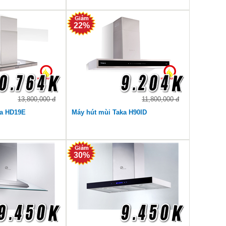
22%
13,800,000 đ
11,800,000 đ
ka HD19E
Máy hút mùi Taka H90ID
30%