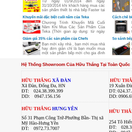
Phẩm Faster
vùng nấu li
Từ ngày 01/9/2014 đến ngày
31/10/2014 khi khách hàng mua các
sản phẩm thiết bị nhà bếp Faster tại
các đại lý của bếp gas Hữu Thắng
Khuyến mãi đặc biệt cuối năm của Teka
Cách chế b
sẽ nhận được những phần quà hấp
bằng lò nư
Chương Trình Khuyến Mãi Cuối
dẫn, chi tiết xem thêm..
Năm Khi Mua Các Sản Phẩm Của
Teka (Thời gian áp dụng: từ ngày
11/11 đến hết ngày 27/12/2016)
Giảm giá 35% các sản phẩm của Chefs
So sánh bếp
Bạn mới xây nhà , bạn mới mua nhà
hay đơn giản chỉ là bạn muốn mua
một sản phẩm bếp mới cho gia đình
nhưng không biết sản phẩm của
hãng nào tốt cả về giá về chất
Hệ Thống Showroom Của Hữu Thắng Tại Toàn Quốc
lượng .Hãy để chúng tôi gợi ý cho
bạn một thương hiệu của Việt Nam
chúng ta nhưng chất lượng lại Châu
Âu đó là
HỮU THẮNG
XÃ ĐÀN
HỮU TH
Xã Đàn, Đống Đa, HN
19 Xuân Đỉ
ĐT: 024.38.399.399
DT: 024.37
DD:
0947.156.156
DD: 0906.6
HỮU THẮNG
HƯNG YÊN
HỮU TH
Số 31 Phạm Công Trứ-Phường Bần- Thị xã
254 Tô Hiế
Mỹ Hào-Hưng Yên
ĐT:
028.3
ĐT:
0972.73.7007