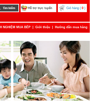
Hỗ trợ trực tuyến
Giỏ hàng (
0
)
NH NGHIỆM MUA BẾP
|
Giới thiệu
|
Hướng dẫn mua hàng