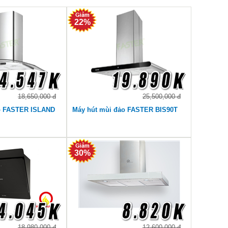
22%
18,650,000 đ
25,500,000 đ
o FASTER ISLAND
Máy hút mùi đảo FASTER BIS90T
30%
18,980,000 đ
12,600,000 đ