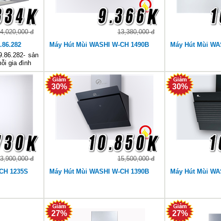
4,020,000 đ
13,380,000 đ
.86.282
Máy Hút Mùi WASHI W-CH 1490B
Máy Hút Mùi WA
.86.282- sản
ỗi gia đình
30%
30%
3,900,000 đ
15,500,000 đ
CH 1235S
Máy Hút Mùi WASHI W-CH 1390B
Máy Hút Mùi WA
27%
27%