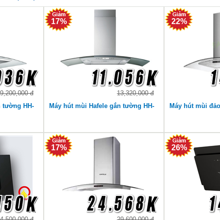
17%
22%
9,200,000 đ
13,320,000 đ
n tường HH-
Máy hút mùi Hafele gắn tường HH-
Máy hút mùi đả
WG90B
3388
17%
26%
4,500,000 đ
29,600,000 đ