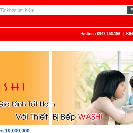
Hotline : 0947.156.156
|
KI
ên 10,000,000