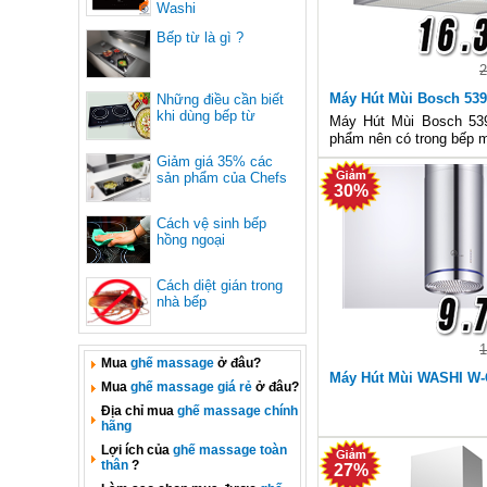
Washi
Bếp từ là gì ?
2
Máy Hút Mùi Bosch 539
Những điều cần biết
khi dùng bếp từ
Máy Hút Mùi Bosch 539
phẩm nên có trong bếp m
Giảm giá 35% các
sản phẩm của Chefs
30%
Cách vệ sinh bếp
hồng ngoại
Cách diệt gián trong
nhà bếp
1
Mua
ghế massage
ở đâu?
Máy Hút Mùi WASHI W-
Mua
ghế massage giá rẻ
ở đâu?
Địa chỉ mua
ghế massage chính
hãng
Lợi ích của
ghế massage toàn
thân
?
27%