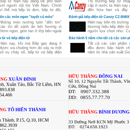
nh hoạt
từ Italia
Bếp từ hiện nay đang rất phổ biến
Thị trường bếp từ nhậ
với người nội trợ Việt Nam. Chính
cấp ở nước ta hiện nay 
vì thế mà bếp từ đơn, bếp từ đôi,
đến hứa hẹn và đầy 
bếp từ ba,...đã không còn xa lạ. Tuy
Chính vì thế mà không c
iến các món ngon "tuyệt cú mèo"
Đánh giá bếp điện từ Canzy CZ-BMI
nhiên
một vài năm trở lại đây
ớng
Những món nướng luôn "đốn tim"
Hiện nay trên thị trường 
Việt ồ ạt xuất hiện các
các tín đồ sành ăn bởi hương vị
thương hiệu bếp điện từ
bếp từ nổi tiếng trên t
thơm ngon, giòn tan ở lớp bên ngoài
người lựa chọn như: Ca
Taka, washi, Giovani,...
nhưng lại chín mềm, ngon ngọt và
Chefs, Brandt, Taka... 
 từ và bếp điện từ
Bảo hành 5 năm cho tất cả các sản
giữ nguyên được chất dinh dưỡng
bếp điện từ, trước hết 
Hiện nay, khi mà Bếp gas đang ít
Tất cả các sản phẩm
của thực phẩm. Sử dụng lò nướng
thương hiệu Canzy. 
được ưa chuộng hơn do xảy ra một
đều được bảo hành ch
giúp bạn chế biến được nhiều món
phẩm nhập khẩu từ It
số vụ cháy nổ, bếp từ và bếp điện
năm từ nhà sản xuất.Gi
ngon khác nhau mà không tốn quá
thương hiệu nổi tiếng t
từ là một lựa chọn thay thế được
toàn yên tâm trong suốt 
nhiều công sức. Không cần phải ra
đông đảo người tiêu dù
các bà nội trợ tin dùng. 2 dòng bếp
dụng.
hàng quán, bạn hãy thử với những
sử dụng
này đều có những ưu nhược điểm
bí quyết dưới đây:
riêng. Bài viết sau đây của bếp Hữu
Thắng sẽ giúp các bạn hiểu rõ hơn
H
ỮU THẮNG
ĐỒNG NAI
về 2 dòng sản phẩm này giúp các
ẮNG
XUÂN ĐỈNH
Số 10, 12 Nguyễn Tất Thành, Vĩ
bạn có sự lựa chọn tốt nhất cho căn
nh, Xuân Tảo, Bắc Từ Liêm, HN
Cửu, Đồng Nai
bếp của gia đình mình .
.893.838
ĐT:
0907.332.388
54.466
DD: 0855.77.77.70
ẮNG
TÔ HIẾN THÀNH
H
ỮU THẮNG
BÌNH DƯƠNG
n Thành, P.15, Q.10, HCM
33 Đường Ne8 KCN Mỹ Phước 3
862.3939
ĐT:
0274.650.1923