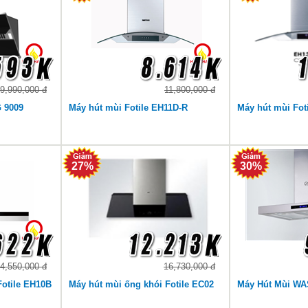
9,990,000 đ
11,800,000 đ
G 9009
Máy hút mùi Fotile EH11D-R
Máy hút mùi Fot
27%
30%
4,550,000 đ
16,730,000 đ
Fotile EH10B
Máy hút mùi ống khói Fotile EC02
Máy Hút Mùi WA