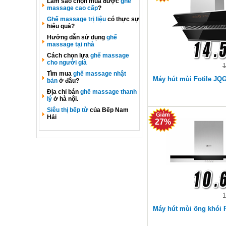
Làm sao chọn mua được
ghế
massage cao cấp
?
Ghế massage trị liệu
có thực sự
hiệu quả?
Hướng dẫn sử dụng
ghế
massage tại nhà
Cách chọn lựa
ghế massage
cho người già
1
Tìm mua
ghế massage nhật
Máy hút mùi Fotile JQ
bản
ở đâu?
Địa chỉ bán
ghế massage thanh
lý
ở hà nội.
Siêu thị bếp từ
của Bếp Nam
Hải
27%
1
Máy hút mùi ống khói 