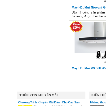
2
Máy Hút Mùi Giovani G
Đây là dòng sản phẩm
Giovani, được thiết kế v
năng của một chiếc máy
đại nhất hiện nay. S
30%
bảo hành 2 năm tại cá
chúng tôi
1
Máy Hút Mùi WASHI W-
THÔNG TIN KHUYẾN MÃI
KIẾN THỨ
Chương Trình Khuyến Mãi Dành Cho Các Sản
Những thươ