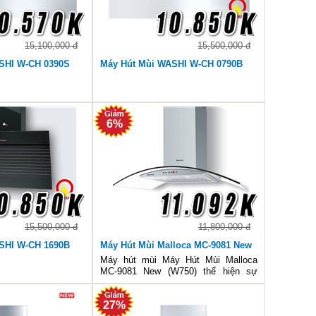
15,100,000 đ
15,500,000 đ
SHI W-CH 0390S
Máy Hút Mùi WASHI W-CH 0790B
6%
15,500,000 đ
11,800,000 đ
SHI W-CH 1690B
Máy Hút Mùi Malloca MC-9081 New
(W750)
Máy hút mùi Máy Hút Mùi Malloca
MC-9081 New (W750) thể hiện sự
hoàn hảo ở công suất hút lớn hài hòa
tuyệt đối với độ ồn thấp lý tưởng, đây
27%
chắc chắn sẽ là lựa chọn tuyệt hảo