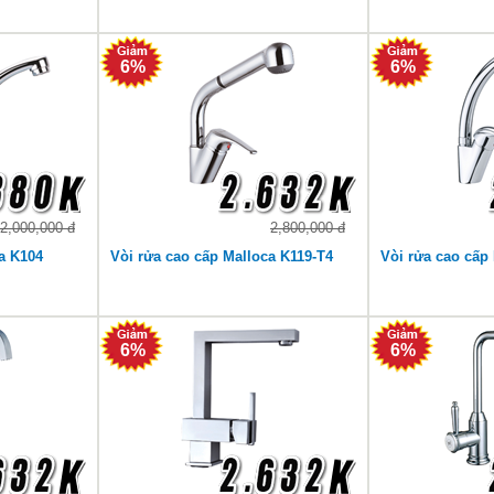
6%
6%
2,000,000 đ
2,800,000 đ
a K104
Vòi rửa cao cấp Malloca K119-T4
Vòi rửa cao cấp
6%
6%