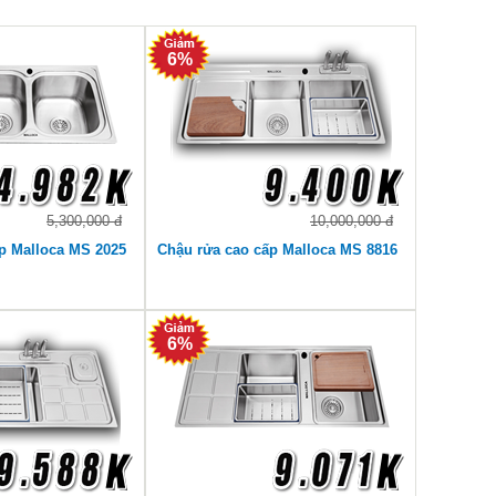
6%
5,300,000 đ
10,000,000 đ
p Malloca MS 2025
Chậu rửa cao cấp Malloca MS 8816
6%