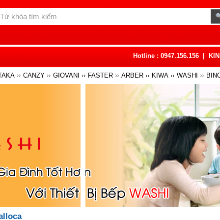
Hotline : 0947.156.156
|
KI
TAKA
CANZY
GIOVANI
FASTER
ARBER
KIWA
WASHI
BIN
LIS
SANTA ROSA
RED CANDY
PREMA DELGADO
KAFF
ELO
alloca