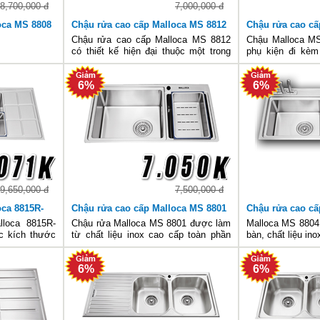
8,700,000 đ
7,000,000 đ
oca MS 8808
Chậu rửa cao cấp Malloca MS 8812
Chậu rửa cao cấ
Chậu rửa cao cấp Malloca MS 8812
Chậu Malloca M
có thiết kế hiện đại thuộc một trong
phụ kiện đi kèm 
những model được ưa chuộng nhất
thoát nước, đặc
trên thị trường hiện nay. Chậu được
cao ở mẫu chậu n
6%
6%
chế tạo theo phương pháp bán thủ
liệu Inox mà cả 
công với bề mặt được làm từ c
cấp làm xifong th
9,650,000 đ
7,500,000 đ
oca 8815R-
Chậu rửa cao cấp Malloca MS 8801
Chậu rửa cao cấ
loca 8815R-
Chậu rửa Malloca MS 8801 được làm
Malloca MS 8804 
c kích thước
từ chất liệu inox cao cấp toàn phần
bàn, chất liệu in
 tiện dụng,
không gỉ sáng bóng và bền vững
trước tác động
 inox tiện lợi
trước tác động của thời gian. Sản
thường xuyên. Ha
6%
6%
ợ sử dụng dễ
phẩm cũng được trang bị những tính
kết hợp cùng bàn
 xả t
năng như chống tràn, chống ồn…
các bà nội trợ sử