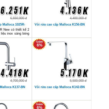
6,650,000 đ
4,400,000 đ
p Malloca 1025R-
Vòi rửa cao cấp Malloca K156-BN
R New có thiết kế 2
 liệu inox sáng bóng
ác động của việc sử
n. Hai hộc rửa 1 to
6%
ùng bàn chờ bên tay
o
4,700,000 đ
5,500,000 đ
 Malloca K137-BN
Vòi rửa cao cấp Malloca K142-BN
6%