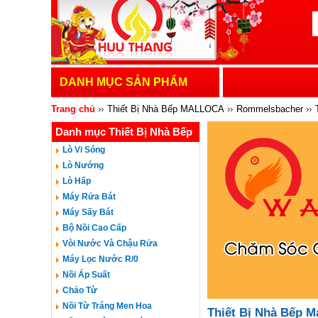
DANH MỤC SẢN PHẨM
Trang chủ
Thiết Bị Nhà Bếp MALLOCA
Rommelsbacher
Danh mục Thiết Bị Nhà Bếp
TEKA
MALLOCA
SUNHOUSE
ORI
MOLISE
CANA
Lò Vi Sóng
Lò Nướng
Lò Hấp
Máy Rửa Bát
Máy Sấy Bát
Bộ Nồi Cao Cấp
Vòi Nước Và Chậu Rửa
Máy Lọc Nước R/0
Nồi Áp Suất
Chảo Từ
Nồi Từ Tráng Men Hoa
Thiết Bị Nhà Bếp M