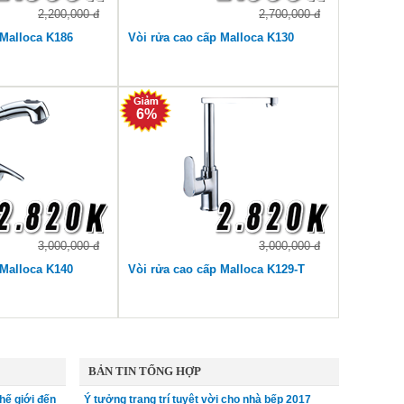
2,200,000 đ
2,700,000 đ
 Malloca K186
Vòi rửa cao cấp Malloca K130
6%
3,000,000 đ
3,000,000 đ
 Malloca K140
Vòi rửa cao cấp Malloca K129-T
BẢN TIN TỔNG HỢP
hế giới đến
Ý tưởng trang trí tuyệt vời cho nhà bếp 2017