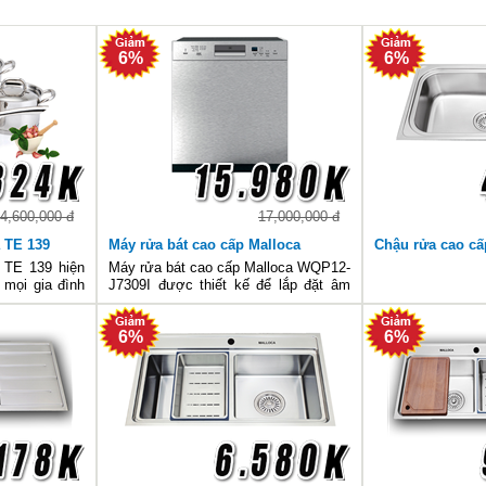
6%
6%
4,600,000 đ
17,000,000 đ
 TE 139
Máy rửa bát cao cấp Malloca
Chậu rửa cao cấ
WQP12-J7309I
 TE 139 hiện
Máy rửa bát cao cấp Malloca WQP12-
mọi gia đình
J7309I được thiết kế để lắp đặt âm
.
tủ, đặc biệt tết kiệm không gian cho
phòng bếp và phù hợp với những căn
6%
6%
bếp có diện tích khiêm tốn. Sản phẩm
hiện được phân phối tạ