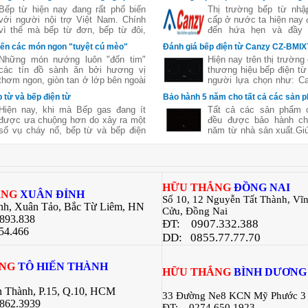
nh hoạt
từ Italia
Bếp từ hiện nay đang rất phổ biến
Thị trường bếp từ nhậ
với người nội trợ Việt Nam. Chính
cấp ở nước ta hiện nay 
vì thế mà bếp từ đơn, bếp từ đôi,
đến hứa hẹn và đầy 
bếp từ ba,...đã không còn xa lạ. Tuy
Chính vì thế mà không c
iến các món ngon "tuyệt cú mèo"
Đánh giá bếp điện từ Canzy CZ-BMI
nhiên
một vài năm trở lại đây
ớng
Những món nướng luôn "đốn tim"
Hiện nay trên thị trường 
Việt ồ ạt xuất hiện các
các tín đồ sành ăn bởi hương vị
thương hiệu bếp điện từ
bếp từ nổi tiếng trên t
thơm ngon, giòn tan ở lớp bên ngoài
người lựa chọn như: Ca
Taka, washi, Giovani,...
nhưng lại chín mềm, ngon ngọt và
Chefs, Brandt, Taka... 
 từ và bếp điện từ
Bảo hành 5 năm cho tất cả các sản
giữ nguyên được chất dinh dưỡng
bếp điện từ, trước hết 
Hiện nay, khi mà Bếp gas đang ít
Tất cả các sản phẩm
của thực phẩm. Sử dụng lò nướng
thương hiệu Canzy. 
được ưa chuộng hơn do xảy ra một
đều được bảo hành ch
giúp bạn chế biến được nhiều món
phẩm nhập khẩu từ It
số vụ cháy nổ, bếp từ và bếp điện
năm từ nhà sản xuất.Gi
ngon khác nhau mà không tốn quá
thương hiệu nổi tiếng t
từ là một lựa chọn thay thế được
toàn yên tâm trong suốt 
nhiều công sức. Không cần phải ra
đông đảo người tiêu dù
các bà nội trợ tin dùng. 2 dòng bếp
dụng.
hàng quán, bạn hãy thử với những
sử dụng
này đều có những ưu nhược điểm
bí quyết dưới đây:
riêng. Bài viết sau đây của bếp Hữu
Thắng sẽ giúp các bạn hiểu rõ hơn
H
ỮU THẮNG
ĐỒNG NAI
về 2 dòng sản phẩm này giúp các
ẮNG
XUÂN ĐỈNH
Số 10, 12 Nguyễn Tất Thành, Vĩ
bạn có sự lựa chọn tốt nhất cho căn
nh, Xuân Tảo, Bắc Từ Liêm, HN
Cửu, Đồng Nai
bếp của gia đình mình .
.893.838
ĐT:
0907.332.388
54.466
DD: 0855.77.77.70
ẮNG
TÔ HIẾN THÀNH
H
ỮU THẮNG
BÌNH DƯƠNG
n Thành, P.15, Q.10, HCM
33 Đường Ne8 KCN Mỹ Phước 3
862.3939
ĐT:
0274.650.1923