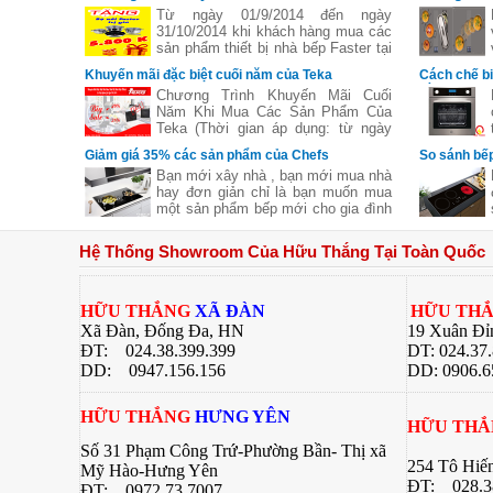
Phẩm Faster
vùng nấu li
Từ ngày 01/9/2014 đến ngày
31/10/2014 khi khách hàng mua các
sản phẩm thiết bị nhà bếp Faster tại
các đại lý của bếp gas Hữu Thắng
Khuyến mãi đặc biệt cuối năm của Teka
Cách chế b
sẽ nhận được những phần quà hấp
bằng lò nư
Chương Trình Khuyến Mãi Cuối
dẫn, chi tiết xem thêm..
Năm Khi Mua Các Sản Phẩm Của
Teka (Thời gian áp dụng: từ ngày
11/11 đến hết ngày 27/12/2016)
Giảm giá 35% các sản phẩm của Chefs
So sánh bếp
Bạn mới xây nhà , bạn mới mua nhà
hay đơn giản chỉ là bạn muốn mua
một sản phẩm bếp mới cho gia đình
nhưng không biết sản phẩm của
hãng nào tốt cả về giá về chất
Hệ Thống Showroom Của Hữu Thắng Tại Toàn Quốc
lượng .Hãy để chúng tôi gợi ý cho
bạn một thương hiệu của Việt Nam
chúng ta nhưng chất lượng lại Châu
Âu đó là
HỮU THẮNG
XÃ ĐÀN
HỮU TH
Xã Đàn, Đống Đa, HN
19 Xuân Đỉ
ĐT: 024.38.399.399
DT: 024.37
DD:
0947.156.156
DD: 0906.6
HỮU THẮNG
HƯNG YÊN
HỮU TH
Số 31 Phạm Công Trứ-Phường Bần- Thị xã
254 Tô Hiế
Mỹ Hào-Hưng Yên
ĐT:
028.3
ĐT:
0972.73.7007