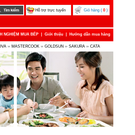
Hỗ trợ trực tuyến
Giỏ hàng (
0
)
NH NGHIỆM MUA BẾP
|
Giới thiệu
|
Hướng dẫn mua hàng
OVA
MASTERCOOK
GOLDSUN
SAKURA
CATA
FOTILE