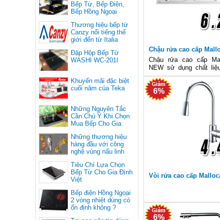
Bếp Từ, Bếp Điện,
Bếp Hồng Ngoại
Thương hiệu bếp từ
Canzy nổi tiếng thế
giới đến từ Italia
Chậu rửa cao cấp Mall
Đập Hộp Bếp Từ
NEW
Chậu rửa cao cấp Mal
WASHI WC-201I
NEW sử dụng chất liệu
cấp toàn phần không 
Khuyến mãi đặc biệt
trước mọi tác động, chậ
cuối năm của Teka
6%
hai hộc rửa kích cỡ khá
bàn chờ bên tay trái thuậ
Những Nguyên Tắc
Cần Chú Ý Khi Chọn
Mua Bếp Cho Gia
Đình
Những thương hiệu
hàng đầu với công
nghệ vùng nấu linh
hoạt
Tiêu Chí Lựa Chọn
Bếp Từ Cho Gia Đình
Vòi rửa cao cấp Mallo
Việt
Bếp điện Hồng Ngoại
2 vòng nhiệt dùng có
ổn định không ?
6%