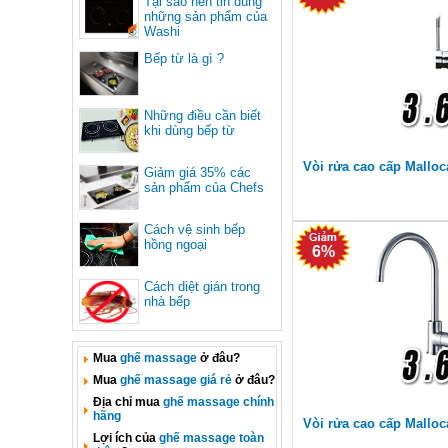
Tại sao nên tin dùng
những sản phẩm của
Washi
Bếp từ là gì ?
Những điều cần biết
khi dùng bếp từ
Vòi rửa cao cấp Malloc
Giảm giá 35% các
sản phẩm của Chefs
Cách vệ sinh bếp
hồng ngoại
6%
Cách diệt gián trong
nhà bếp
Mua
ghế massage
ở đâu?
Mua
ghế massage giá rẻ
ở đâu?
Địa chỉ mua
ghế massage chính
hãng
Vòi rửa cao cấp Mallo
Lợi ích của
ghế massage toàn