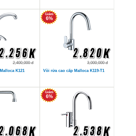
6%
2,400,000 đ
3,000,000 đ
 Malloca K121
Vòi rửa cao cấp Malloca K119-T1
6%