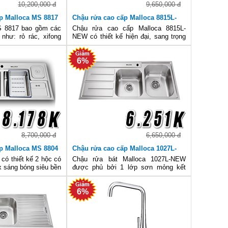
10,200,000 đ
9,650,000 đ
p Malloca MS 8817
Chậu rửa cao cấp Malloca 8815L-
NEW
S 8817 bao gồm các
Chậu rửa cao cấp Malloca 8815L-
như: rỏ rác, xifong
NEW có thiết kế hiện đại, sang trọng
 điểm được đánh giá
với hai hố rửa kết hợp cùng một bàn
ày không chỉ là chất
chờ và một hồ cài dao có kích thước
6%
ở chất liệu nhựa cao
chiều dài: 1.150 mm, chiều rộng: 500
oát n
mm, chiều sâu: 230 mm s
8,700,000 đ
6,650,000 đ
p Malloca MS 8804
Chậu rửa cao cấp Malloca 1027L-
NEW
có thiết kế 2 hộc có
Chậu rửa bát Malloca 1027L-NEW
ox sáng bóng siêu bền
được phủ bởi 1 lớp sơn mỏng kết
 của việc sử dụng
hợp cùng miếng đệm cao su có tác
i hộc rửa 1 to 1 nhỏ
dụng chống ồn cách âm hiệu quả cao
6%
 chờ thuận tiện cho
không gây tiếng ồn khi xả nước, sản
phẩm hiện được phân phối sản phẩ