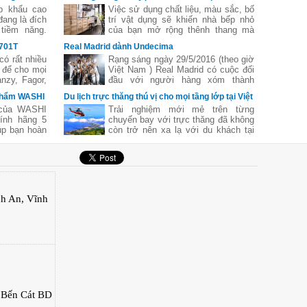
p khẩu cao
Việc sử dụng chất liệu, màu sắc, bố
đang là đích
trí vật dụng sẽ khiến nhà bếp nhỏ
tiềm năng.
của bạn mở rộng thênh thang mà
ó gì lạ khi
không tốn quá nhiều thời gian, công
X701T
Real Madrid dành Undecima
, thị trường
sức. Nếu bạn đang tìm kiếm những
có rất nhiều
Rạng sáng ngày 29/5/2016 (theo giờ
 thương hiệu
ý tưởng đầy cảm hứng để trang trí
 để cho mọi
Việt Nam ) Real Madrid có cuộc đối
hế giới như
cho căn bếp của ban, hãy duyệt qua
nzy, Fagor,
đầu với người hàng xóm thành
bộ sưu tập sáng tạo dưới đây và
Nòi về dòng
Madrid Atletico .
bạn sẽ có cảm hứng thiết kế nhà
 phẩm WASHI
Du lịch trực thăng thú vị cho mọi tầng lớp tại Việt
phải nói tới
bếp ngay thôi!
Nam
 của WASHI
Trải nghiệm mới mẻ trên từng
Đây là sản
ính hãng 5
chuyến bay với trực thăng đã không
alia - một
úp bạn hoàn
còn trở nên xa lạ với du khách tại
oàn cầu được
quá trình sử
các địa điểm du lịch trên cả nước
ng ưa thích
với mức giá hợp lý.
nh An, Vĩnh
 Bến Cát BD