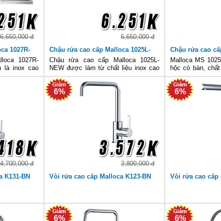
6,650,000 đ
6,650,000 đ
oca 1027R-
Chậu rửa cao cấp Malloca 1025L-
Chậu rửa cao cấ
NEW
NEW
loca 1027R-
Chậu rửa cao cấp Malloca 1025L-
Malloca MS 1025
 là inox cao
NEW được làm từ chất liệu inox cao
hộc có bàn, chất
gỉ, siêu bền
cấp toàn phần không gỉ sáng bóng và
siêu bền trước t
u có thiết kế
bền vững trước tác động của thời
dụng thường xuyê
6%
6%
c nhau và một
gian. Sản phẩm cũng được trang bị
1 nhỏ kết hợp c
n t
những tính năng như chống tràn,
trái thuận tiện ch
4,700,000 đ
3,800,000 đ
ca K131-BN
Vòi rửa cao cấp Malloca K123-BN
Vòi rửa cao cấp
6%
6%