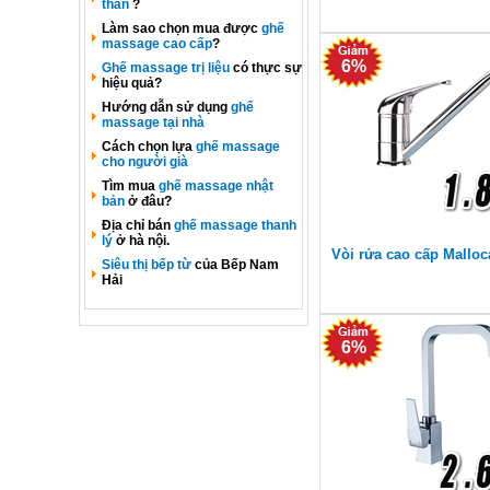
thân
?
Làm sao chọn mua được
ghế
massage cao cấp
?
6%
Ghế massage trị liệu
có thực sự
hiệu quả?
Hướng dẫn sử dụng
ghế
massage tại nhà
Cách chọn lựa
ghế massage
cho người già
Tìm mua
ghế massage nhật
bản
ở đâu?
Địa chỉ bán
ghế massage thanh
lý
ở hà nội.
Vòi rửa cao cấp Malloc
Siêu thị bếp từ
của Bếp Nam
Hải
6%