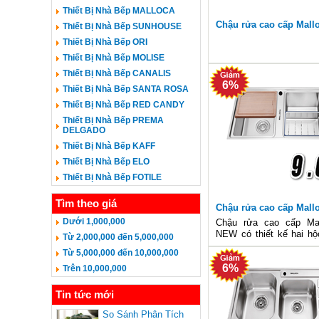
Thiết Bị Nhà Bếp MALLOCA
Chậu rửa cao cấp Mall
Thiết Bị Nhà Bếp SUNHOUSE
Thiết Bị Nhà Bếp ORI
Thiết Bị Nhà Bếp MOLISE
Thiết Bị Nhà Bếp CANALIS
6%
Thiết Bị Nhà Bếp SANTA ROSA
Thiết Bị Nhà Bếp RED CANDY
Thiết Bị Nhà Bếp PREMA
DELGADO
Thiết Bị Nhà Bếp KAFF
Thiết Bị Nhà Bếp ELO
Thiết Bị Nhà Bếp FOTILE
Tìm theo giá
Chậu rửa cao cấp Mall
NEW
Dưới 1,000,000
Chậu rửa cao cấp Mal
NEW có thiết kế hai hộ
Từ 2,000,000 đến 5,000,000
khác nhau và bàn chờ
Từ 5,000,000 đến 10,000,000
ngoài ra rổ lọc rác bằng
6%
sẽ giúp các bà nội tr
Trên 10,000,000
dàng, thuận tiện hơn. Bộ
Tin tức mới
So Sánh Phân Tích