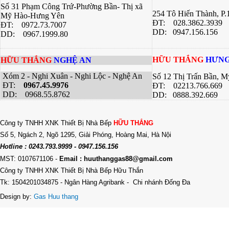
Số 31 Phạm Công Trứ-Phường Bần- Thị xã
254 Tô Hiến Thành, P
Mỹ Hào-Hưng Yên
ĐT:
028.3862.3939
ĐT:
0972.73.7007
DD: 0947.156.156
DD: 0967.1999.80
HỮU THẮNG
HƯNG
HỮU THẮNG
NGHỆ AN
Xóm 2 - Nghi Xuân - Nghi Lộc - Nghệ An
Số 12 Thị Trấn Bần, 
ĐT:
0967.45.9976
ĐT: 02213.766.669
DD: 0968.55.8762
DD: 0888.392.669
Công ty TNHH XNK Thiết Bị Nhà Bếp
HỮU THẮNG
Số 5, Ngách 2, Ngõ 1295, Giải Phóng, Hoàng Mai, Hà Nội
Hotline : 0243.793.9999 - 0947.156.156
MST: 0107671106
-
Email : huuthanggas88@gmail.com
Công ty TNHH XNK Thiết Bị Nhà Bếp Hữu Thắn
Tk: 1504201034875 - Ngân Hàng Agribank - Chi nhánh Đống Đa
Design by:
Gas Huu thang