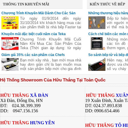
THÔNG TIN KHUYẾN MÃI
KIẾN THỨC VỀ BẾP
Chương Trình Khuyến Mãi Dành Cho Các Sản
Những thương hiệu hàng
Phẩm Faster
vùng nấu linh hoạt
Từ ngày 01/9/2014 đến ngày
Bếp từ hiện
31/10/2014 khi khách hàng mua các
với người n
sản phẩm thiết bị nhà bếp Faster tại
vì thế mà b
các đại lý của bếp gas Hữu Thắng
bếp từ ba,..
Khuyến mãi đặc biệt cuối năm của Teka
Cách chế biến các món 
sẽ nhận được những phần quà hấp
nhiên
bằng lò nướng
Chương Trình Khuyến Mãi Cuối
Những món 
dẫn, chi tiết xem thêm..
Năm Khi Mua Các Sản Phẩm Của
các tín đồ
Teka (Thời gian áp dụng: từ ngày
thơm ngon, g
11/11 đến hết ngày 27/12/2016)
nhưng lại c
Giảm giá 35% các sản phẩm của Chefs
So sánh bếp từ và bếp đ
giữ nguyên
Bạn mới xây nhà , bạn mới mua nhà
Hiện nay, k
của thực p
hay đơn giản chỉ là bạn muốn mua
được ưa chu
giúp bạn ch
một sản phẩm bếp mới cho gia đình
số vụ cháy 
ngon khác 
nhưng không biết sản phẩm của
từ là một l
nhiều công 
hãng nào tốt cả về giá về chất
các bà nội t
hàng quán, 
Hệ Thống Showroom Của Hữu Thắng Tại Toàn Quốc
lượng .Hãy để chúng tôi gợi ý cho
này đều có
bí quyết dướ
bạn một thương hiệu của Việt Nam
riêng. Bài v
chúng ta nhưng chất lượng lại Châu
Thắng sẽ gi
Âu đó là
về 2 dòng 
HỮU THẮNG
XÃ ĐÀN
HỮU THẮNG
XUÂN
bạn có sự lự
Xã Đàn, Đống Đa, HN
19 Xuân Đỉnh, Xuân T
bếp của gia 
ĐT: 024.38.399.399
DT: 024.37.893.838
DD:
0947.156.156
DD: 0906.654.466
HỮU THẮNG
HƯNG YÊN
HỮU THẮNG
TÔ H