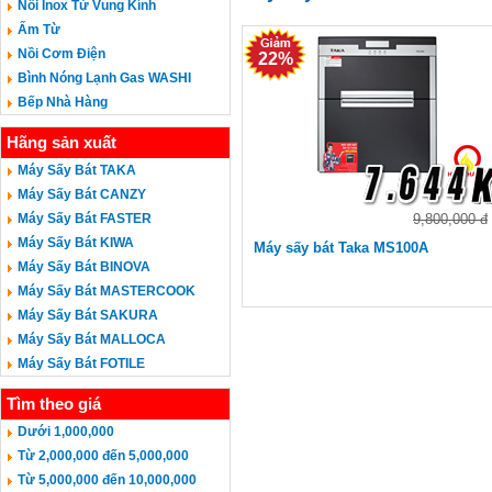
Nồi Inox Từ Vung Kính
Ấm Từ
Nồi Cơm Điện
22%
Bình Nóng Lạnh Gas WASHI
Bếp Nhà Hàng
Hãng sản xuất
Máy Sấy Bát TAKA
Máy Sấy Bát CANZY
Máy Sấy Bát FASTER
9,800,000 đ
Máy Sấy Bát KIWA
Máy sấy bát Taka MS100A
Máy Sấy Bát BINOVA
Máy Sấy Bát MASTERCOOK
Máy Sấy Bát SAKURA
Máy Sấy Bát MALLOCA
Máy Sấy Bát FOTILE
Tìm theo giá
Dưới 1,000,000
Từ 2,000,000 đến 5,000,000
Từ 5,000,000 đến 10,000,000