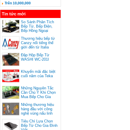
Trên 10,000,000
Tin tức mới
So Sánh Phân Tích
Bếp Từ, Bếp Điện,
Bếp Hồng Ngoại
Thương hiệu bếp từ
Canzy nổi tiếng thế
giới đến từ Italia
Đập Hộp Bếp Từ
WASHI WC-201I
Khuyến mãi đặc biệt
cuối năm của Teka
Những Nguyên Tắc
Cần Chú Ý Khi Chọn
Mua Bếp Cho Gia
Đình
Những thương hiệu
hàng đầu với công
nghệ vùng nấu linh
hoạt
Tiêu Chí Lựa Chọn
Bếp Từ Cho Gia Đình
Việt