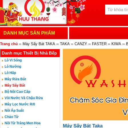
DANH MỤC SẢN PHẨM
Trang chủ
Máy Sấy Bát TAKA
TAKA
CANZY
FASTER
KIWA
Danh mục Thiết Bị Nhà Bếp
Lò Vi Sóng
Lò Nướng
Lò Hấp
Máy Rửa Bát
Máy Sấy Bát
Bộ Nồi Cao Cấp
Vòi Nước Và Chậu Rửa
Máy Lọc Nước R/0
Nồi Áp Suất
Chảo Từ
Nồi Từ Tráng Men Hoa
Máy Sấy Bát Taka