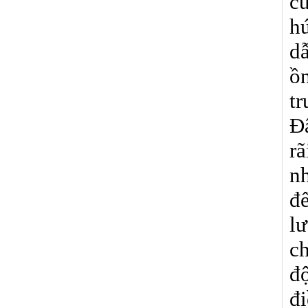
c
hú
dẫ
ồ
tr
Đâ
rã
n
đ
lư
ch
độ
đi