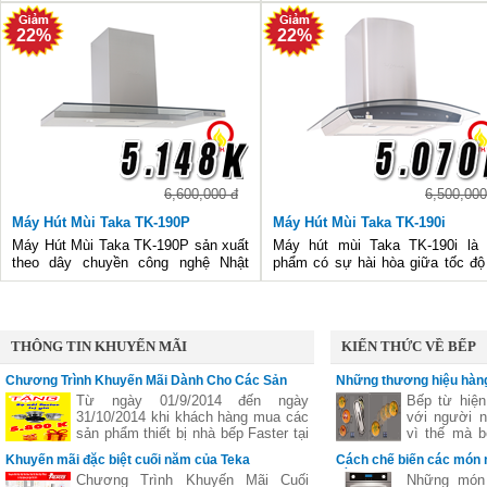
22%
22%
6,600,000 đ
6,500,000
Máy Hút Mùi Taka TK-190P
Máy Hút Mùi Taka TK-190i
Máy Hút Mùi Taka TK-190P sản xuất
Máy hút mùi Taka TK-190i là 
theo dây chuyền công nghệ Nhật
phẩm có sự hài hòa giữa tốc độ
Bản, máy đang được bếp Hữu Thắng
khử mùi tối ưu và độ ồn thấp
giới thiệu tại hệ thống các cửa hàng
tưởng. Máy đang được bày bán
của mình với giá gí bất ngờ.
hệ thống các cửa hàng của bếp
Thắng.
THÔNG TIN KHUYẾN MÃI
KIẾN THỨC VỀ BẾP
Chương Trình Khuyến Mãi Dành Cho Các Sản
Những thương hiệu hàng
Phẩm Faster
vùng nấu linh hoạt
Từ ngày 01/9/2014 đến ngày
Bếp từ hiện
31/10/2014 khi khách hàng mua các
với người n
sản phẩm thiết bị nhà bếp Faster tại
vì thế mà b
các đại lý của bếp gas Hữu Thắng
bếp từ ba,..
Khuyến mãi đặc biệt cuối năm của Teka
Cách chế biến các món 
sẽ nhận được những phần quà hấp
nhiên
bằng lò nướng
Chương Trình Khuyến Mãi Cuối
Những món 
dẫn, chi tiết xem thêm..