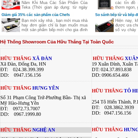
Năm Khi Mua Các Sản Phẩm Của
các tín đồ
Teka (Thời gian áp dụng: từ ngày
thơm ngon, g
11/11 đến hết ngày 27/12/2016)
nhưng lại c
Giảm giá 35% các sản phẩm của Chefs
So sánh bếp từ và bếp đ
giữ nguyên
Bạn mới xây nhà , bạn mới mua nhà
Hiện nay, k
của thực p
hay đơn giản chỉ là bạn muốn mua
được ưa chu
giúp bạn ch
một sản phẩm bếp mới cho gia đình
số vụ cháy 
ngon khác 
nhưng không biết sản phẩm của
từ là một l
nhiều công 
hãng nào tốt cả về giá về chất
các bà nội t
hàng quán, 
Hệ Thống Showroom Của Hữu Thắng Tại Toàn Quốc
lượng .Hãy để chúng tôi gợi ý cho
này đều có
bí quyết dướ
bạn một thương hiệu của Việt Nam
riêng. Bài v
chúng ta nhưng chất lượng lại Châu
Thắng sẽ gi
Âu đó là
về 2 dòng 
HỮU THẮNG
XÃ ĐÀN
HỮU THẮNG
XUÂN
bạn có sự lự
Xã Đàn, Đống Đa, HN
19 Xuân Đỉnh, Xuân T
bếp của gia 
ĐT: 024.38.399.399
DT: 024.37.893.838
DD:
0947.156.156
DD: 0906.654.466
HỮU THẮNG
HƯNG YÊN
HỮU THẮNG
TÔ H
Số 31 Phạm Công Trứ-Phường Bần- Thị xã
254 Tô Hiến Thành, P
Mỹ Hào-Hưng Yên
ĐT:
028.3862.3939
ĐT:
0972.73.7007
DD: 0947.156.156
DD: 0967.1999.80
HỮU THẮNG
HƯNG
HỮU THẮNG
NGHỆ AN