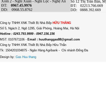
Xóm 2 - Nghi Xuân - Nghi Lộc - Nghệ An
Số 12 Thị Trấn Bần, 
ĐT:
0967.45.9976
ĐT: 02213.766.669
DD: 0968.55.8762
DD: 0888.392.669
Công ty TNHH XNK Thiết Bị Nhà Bếp
HỮU THẮNG
Số 5, Ngách 2, Ngõ 1295, Giải Phóng, Hoàng Mai, Hà Nội
Hotline : 0243.793.9999 - 0947.156.156
MST: 0107671106
-
Email : huuthanggas88@gmail.com
Công ty TNHH XNK Thiết Bị Nhà Bếp Hữu Thắn
Tk: 1504201034875 - Ngân Hàng Agribank - Chi nhánh Đống Đa
Design by:
Gas Huu thang