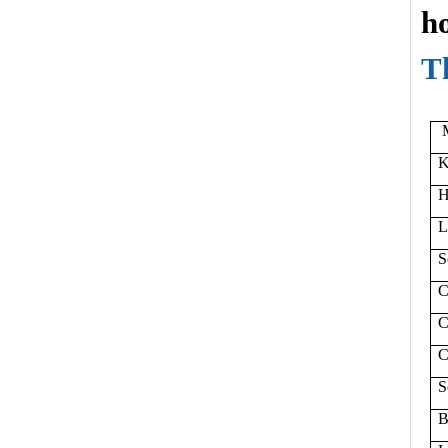
h
T
M
K
H
S
C
C
C
S
B