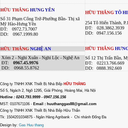
HỮU THẮNG
HƯNG YÊN
HỮU THẮNG
TÔ H
Số 31 Phạm Công Trứ-Phường Bần- Thị xã
254 Tô Hiến Thành, P
Mỹ Hào-Hưng Yên
ĐT:
028.3862.3939
ĐT:
0972.73.7007
DD: 0947.156.156
DD: 0967.1999.80
HỮU THẮNG
HƯNG
HỮU THẮNG
NGHỆ AN
Xóm 2 - Nghi Xuân - Nghi Lộc - Nghệ An
Số 12 Thị Trấn Bần, 
ĐT:
0967.45.9976
ĐT: 02213.766.669
DD: 0968.55.8762
DD: 0888.392.669
Công ty TNHH XNK Thiết Bị Nhà Bếp
HỮU THẮNG
Số 5, Ngách 2, Ngõ 1295, Giải Phóng, Hoàng Mai, Hà Nội
Hotline : 0243.793.9999 - 0947.156.156
MST: 0107671106
-
Email : huuthanggas88@gmail.com
Công ty TNHH XNK Thiết Bị Nhà Bếp Hữu Thắn
Tk: 1504201034875 - Ngân Hàng Agribank - Chi nhánh Đống Đa
Design by:
Gas Huu thang