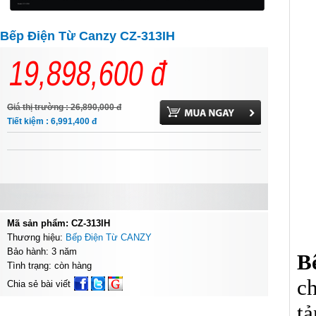
Bếp Điện Từ Canzy CZ-313IH
19,898,600
đ
Giá thị trường : 26,890,000
đ
Tiết kiệm : 6,991,400
đ
Mã sản phẩm: CZ-313IH
Thương hiệu:
Bếp Điện Từ CANZY
Bảo hành: 3 năm
B
Tình trạng: còn hàng
c
Chia sẻ bài viết
tả