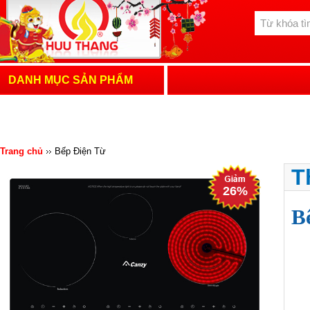
DANH MỤC SẢN PHẨM
Trang chủ
Bếp Điện Từ
T
26%
B