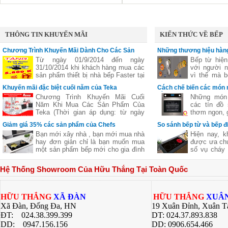
nhất trên thị trường hiện nay, chắc
chắn chiếc bếp nhiều tính năng hiện
đại này sẽ không làm bạn thất vọng.
THÔNG TIN KHUYẾN MÃI
KIẾN THỨC VỀ BẾP
Chương Trình Khuyến Mãi Dành Cho Các Sản
Những thương hiệu hàng
Phẩm Faster
vùng nấu linh hoạt
Từ ngày 01/9/2014 đến ngày
Bếp từ hiện
31/10/2014 khi khách hàng mua các
với người n
sản phẩm thiết bị nhà bếp Faster tại
vì thế mà b
các đại lý của bếp gas Hữu Thắng
bếp từ ba,..
Khuyến mãi đặc biệt cuối năm của Teka
Cách chế biến các món 
sẽ nhận được những phần quà hấp
nhiên
bằng lò nướng
Chương Trình Khuyến Mãi Cuối
Những món 
dẫn, chi tiết xem thêm..
Năm Khi Mua Các Sản Phẩm Của
các tín đồ
Teka (Thời gian áp dụng: từ ngày
thơm ngon, g
11/11 đến hết ngày 27/12/2016)
nhưng lại c
Giảm giá 35% các sản phẩm của Chefs
So sánh bếp từ và bếp đ
giữ nguyên
Bạn mới xây nhà , bạn mới mua nhà
Hiện nay, k
của thực p
hay đơn giản chỉ là bạn muốn mua
được ưa chu
giúp bạn ch
một sản phẩm bếp mới cho gia đình
số vụ cháy 
ngon khác 
nhưng không biết sản phẩm của
từ là một l
nhiều công 
hãng nào tốt cả về giá về chất
các bà nội t
hàng quán, 
Hệ Thống Showroom Của Hữu Thắng Tại Toàn Quốc
lượng .Hãy để chúng tôi gợi ý cho
này đều có
bí quyết dướ
bạn một thương hiệu của Việt Nam
riêng. Bài v
chúng ta nhưng chất lượng lại Châu
Thắng sẽ gi
Âu đó là
về 2 dòng 
HỮU THẮNG
XÃ ĐÀN
HỮU THẮNG
XUÂN
bạn có sự lự
Xã Đàn, Đống Đa, HN
19 Xuân Đỉnh, Xuân T
bếp của gia 
ĐT: 024.38.399.399
DT: 024.37.893.838
DD:
0947.156.156
DD: 0906.654.466