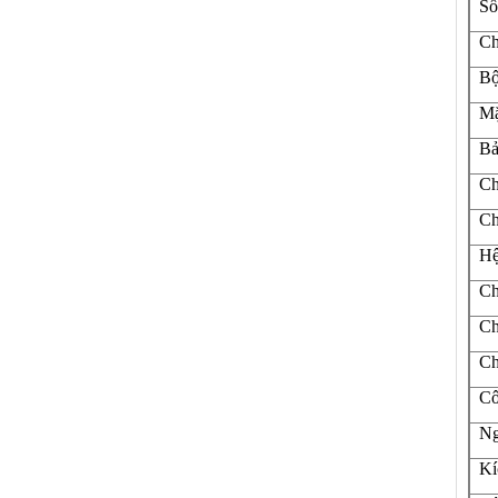
Số
Ch
Bộ
Mặ
Bả
Ch
Ch
Hệ
Ch
Ch
Ch
Cô
Ng
Kí