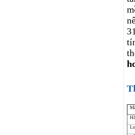
mề
n
3
tí
t
ho
T
Mã
Hã
Lo