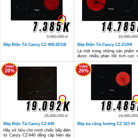
9,980,000 đ
19,980,000
Bếp Điện Từ Canzy CZ 400-2EGB
Bếp Điện Từ Canzy CZ-212HI
Là một trong những sản phẩm 
được nhiều phản hồi tích cực 
từ những người đã tin dùng, bếp 
từ Canzy CZ-212HI thể hiện n
26%
26%
điểm nổi trội cả ở thiết kế lẫn 
năng.
25,800,000 đ
24,980,000
Bếp Điện Từ Canzy CZ-640
Bếp ba cộng hưởng CZ 323 IH
Hãy sở hữu cho mình chiếc bếp điện
từ Canzy CZ-640 đẳng cấp hiện đại