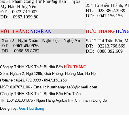
Số 31 Phạm Công Trứ-Phường Bần- Thị xã
254 Tô Hiến Thành, P
Mỹ Hào-Hưng Yên
ĐT:
028.3862.3939
ĐT:
0972.73.7007
DD: 0947.156.156
DD: 0967.1999.80
HỮU THẮNG
HƯNG
HỮU THẮNG
NGHỆ AN
Xóm 2 - Nghi Xuân - Nghi Lộc - Nghệ An
Số 12 Thị Trấn Bần, 
ĐT:
0967.45.9976
ĐT: 02213.766.669
DD: 0968.55.8762
DD: 0888.392.669
Công ty TNHH XNK Thiết Bị Nhà Bếp
HỮU THẮNG
Số 5, Ngách 2, Ngõ 1295, Giải Phóng, Hoàng Mai, Hà Nội
Hotline : 0243.793.9999 - 0947.156.156
MST: 0107671106
-
Email : huuthanggas88@gmail.com
Công ty TNHH XNK Thiết Bị Nhà Bếp Hữu Thắn
Tk: 1504201034875 - Ngân Hàng Agribank - Chi nhánh Đống Đa
Design by:
Gas Huu thang