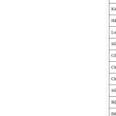
Ki
Hã
L
Số
Cô
Ch
Ch
Số
Bô
Đè