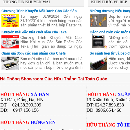
THÔNG TIN KHUYẾN MÃI
KIẾN THỨC VỀ BẾP
Chương Trình Khuyến Mãi Dành Cho Các Sản
Những thương hiệu hàng
Phẩm Faster
vùng nấu linh hoạt
Từ ngày 01/9/2014 đến ngày
Bếp từ hiện
31/10/2014 khi khách hàng mua các
với người n
sản phẩm thiết bị nhà bếp Faster tại
vì thế mà b
các đại lý của bếp gas Hữu Thắng
bếp từ ba,..
Khuyến mãi đặc biệt cuối năm của Teka
Cách chế biến các món 
sẽ nhận được những phần quà hấp
nhiên
bằng lò nướng
Chương Trình Khuyến Mãi Cuối
Những món 
dẫn, chi tiết xem thêm..
Năm Khi Mua Các Sản Phẩm Của
các tín đồ
Teka (Thời gian áp dụng: từ ngày
thơm ngon, g
11/11 đến hết ngày 27/12/2016)
nhưng lại c
Giảm giá 35% các sản phẩm của Chefs
So sánh bếp từ và bếp đ
giữ nguyên
Bạn mới xây nhà , bạn mới mua nhà
Hiện nay, k
của thực p
hay đơn giản chỉ là bạn muốn mua
được ưa chu
giúp bạn ch
một sản phẩm bếp mới cho gia đình
số vụ cháy 
ngon khác 
nhưng không biết sản phẩm của
từ là một l
nhiều công 
hãng nào tốt cả về giá về chất
các bà nội t
hàng quán, 
Hệ Thống Showroom Của Hữu Thắng Tại Toàn Quốc
lượng .Hãy để chúng tôi gợi ý cho
này đều có
bí quyết dướ
bạn một thương hiệu của Việt Nam
riêng. Bài v
chúng ta nhưng chất lượng lại Châu
Thắng sẽ gi
Âu đó là
về 2 dòng 
HỮU THẮNG
XÃ ĐÀN
HỮU THẮNG
XUÂN
bạn có sự lự
Xã Đàn, Đống Đa, HN
19 Xuân Đỉnh, Xuân T
bếp của gia 
ĐT: 024.38.399.399
DT: 024.37.893.838
DD:
0947.156.156
DD: 0906.654.466
HỮU THẮNG
HƯNG YÊN
HỮU THẮNG
TÔ H