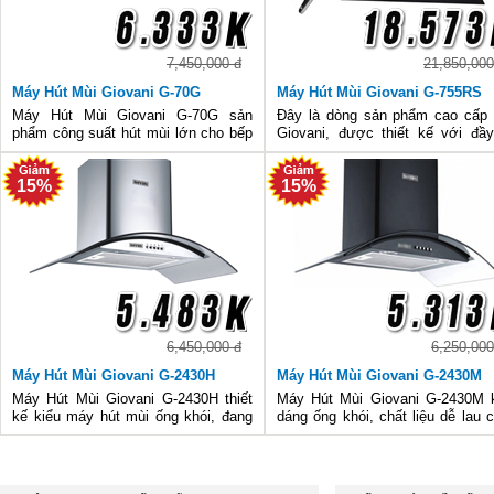
7,450,000 đ
21,850,000
Máy Hút Mùi Giovani G-70G
Máy Hút Mùi Giovani G-755RS
Máy Hút Mùi Giovani G-70G sản
Đây là dòng sản phẩm cao cấp
phẩm công suất hút mùi lớn cho bếp
Giovani, được thiết kế với đầ
không khí trong lành, đèn Halogen
tính năng của một chiếc máy hút
dịu êm tích kiệm điện, không ồn và là
hiện đại nhất hiện nay. Sản 
15%
15%
con cưng của hãng Giovani với nhiều
được bảo hành 2 năm tại các đạ
ưu điểm nổi bật.
của chúng tôi
6,450,000 đ
6,250,000
Máy Hút Mùi Giovani G-2430H
Máy Hút Mùi Giovani G-2430M
Máy Hút Mùi Giovani G-2430H thiết
Máy Hút Mùi Giovani G-2430M 
kế kiểu máy hút mùi ống khói, đang
dáng ống khói, chất liệu dễ lau c
là sản phẩm bán chạy nhất hiện nay,
công suất hút mùi lớn, điện năng 
được bà nội trợ Châu Âu đánh giá
thụ ít, đèn Halogen tiện dụng tiêu
cao, hút mùi nhanh chóng, cống suât
ít điện năng, có điều khiển 
lớn.
nhấn.