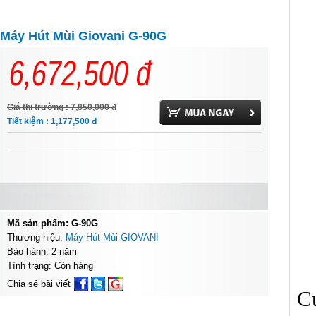
Máy Hút Mùi Giovani G-90G
6,672,500
đ
Giá thị trường : 7,850,000
đ
Tiết kiệm : 1,177,500
đ
Mã sản phẩm: G-90G
Thương hiệu:
Máy Hút Mùi GIOVANI
Bảo hành: 2 năm
Tình trạng: Còn hàng
Chia sẻ bài viết
Cu