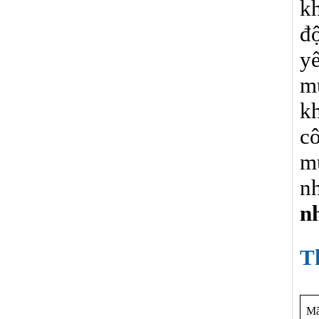
kh
đ
y
m
k
cô
m
n
nh
T
Mã