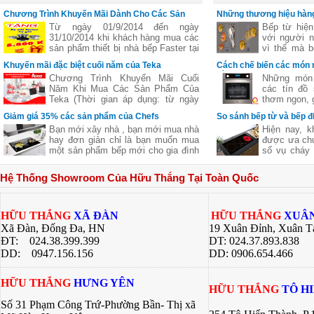
nướng mà vẫn có thể thưở
nội trợ
Chương Trình Khuyến Mãi Dành Cho Các Sản
Những thương hiệu hàng
Phẩm Faster
vùng nấu linh hoạt
Từ ngày 01/9/2014 đến ngày
Bếp từ hiện
31/10/2014 khi khách hàng mua các
với người n
sản phẩm thiết bị nhà bếp Faster tại
vì thế mà b
các đại lý của bếp gas Hữu Thắng
bếp từ ba,..
Khuyến mãi đặc biệt cuối năm của Teka
Cách chế biến các món 
sẽ nhận được những phần quà hấp
nhiên
bằng lò nướng
Chương Trình Khuyến Mãi Cuối
Những món 
dẫn, chi tiết xem thêm..
Năm Khi Mua Các Sản Phẩm Của
các tín đồ
Teka (Thời gian áp dụng: từ ngày
thơm ngon, g
11/11 đến hết ngày 27/12/2016)
nhưng lại c
Giảm giá 35% các sản phẩm của Chefs
So sánh bếp từ và bếp đ
giữ nguyên
Bạn mới xây nhà , bạn mới mua nhà
Hiện nay, k
của thực p
hay đơn giản chỉ là bạn muốn mua
được ưa chu
giúp bạn ch
một sản phẩm bếp mới cho gia đình
số vụ cháy 
ngon khác 
nhưng không biết sản phẩm của
từ là một l
nhiều công 
hãng nào tốt cả về giá về chất
các bà nội t
hàng quán, 
Hệ Thống Showroom Của Hữu Thắng Tại Toàn Quốc
lượng .Hãy để chúng tôi gợi ý cho
này đều có
bí quyết dướ
bạn một thương hiệu của Việt Nam
riêng. Bài v
chúng ta nhưng chất lượng lại Châu
Thắng sẽ gi
Âu đó là
về 2 dòng 
HỮU THẮNG
XÃ ĐÀN
HỮU THẮNG
XUÂN
bạn có sự lự
Xã Đàn, Đống Đa, HN
19 Xuân Đỉnh, Xuân T
bếp của gia 
ĐT: 024.38.399.399
DT: 024.37.893.838
DD:
0947.156.156
DD: 0906.654.466
HỮU THẮNG
HƯNG YÊN
HỮU THẮNG
TÔ H
Số 31 Phạm Công Trứ-Phường Bần- Thị xã