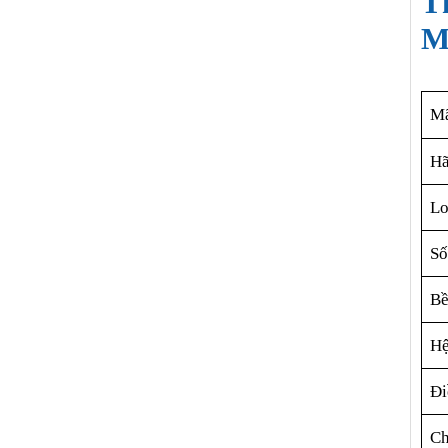
T
M
Mã
Hã
Lo
Số
Bề
Hệ
Đi
Ch