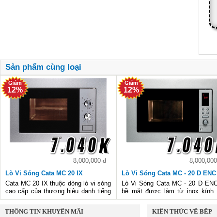
Sản phẩm cùng loại
12%
12%
8,000,000 đ
8,000,000
Lò Vi Sóng Cata MC 20 IX
Lò Vi Sóng Cata MC - 20 D ENC
Cata MC 20 IX thuộc dòng lò vi sóng
Lò Vi Sóng Cata MC - 20 D EN
cao cấp của thương hiệu danh tiếng
bề mặt được làm từ inox kính
Cata Tây Ban Nha, sản phẩm được
cấp, sáng bóng dễ lau chùi và
trang bị những tính năng cao cấp, đa
đẹp với thời gian. Sản phẩm 
THÔNG TIN KHUYẾN MÃI
KIẾN THỨC VỀ BẾP
năng để bạn tiết kiệm thời gian nấu
định sẽ là lựa chọn hoàn hảo ch