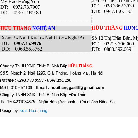
254 Tô Hiến Thành, P
Mỹ Hào-Hưng Yên
ĐT:
028.3862.3939
ĐT:
0972.73.7007
DD: 0947.156.156
DD: 0967.1999.80
HỮU THẮNG
HƯNG
HỮU THẮNG
NGHỆ AN
Xóm 2 - Nghi Xuân - Nghi Lộc - Nghệ An
Số 12 Thị Trấn Bần, 
ĐT:
0967.45.9976
ĐT: 02213.766.669
DD: 0968.55.8762
DD: 0888.392.669
Công ty TNHH XNK Thiết Bị Nhà Bếp
HỮU THẮNG
Số 5, Ngách 2, Ngõ 1295, Giải Phóng, Hoàng Mai, Hà Nội
Hotline : 0243.793.9999 - 0947.156.156
MST: 0107671106
-
Email : huuthanggas88@gmail.com
Công ty TNHH XNK Thiết Bị Nhà Bếp Hữu Thắn
Tk: 1504201034875 - Ngân Hàng Agribank - Chi nhánh Đống Đa
Design by:
Gas Huu thang