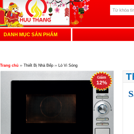
DANH MỤC SẢN PHẨM
Trang chủ
Thiết Bị Nhà Bếp
Lò Vi Sóng
T
12%
S