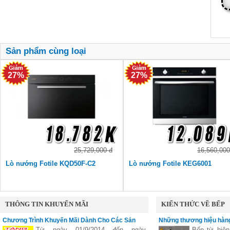
Sản phẩm cùng loại
27%
27%
25,729,000 đ
16,560,000
Lò nướng Fotile KQD50F-C2
Lò nướng Fotile KEG6001
THÔNG TIN KHUYẾN MÃI
KIẾN THỨC VỀ BẾP
Chương Trình Khuyến Mãi Dành Cho Các Sản
Những thương hiệu hàng
Phẩm Faster
vùng nấu linh hoạt
Từ ngày 01/9/2014 đến ngày
Bếp từ hiện