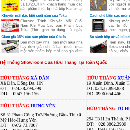
31/10/2014 khi khách hàng mua các
với người n
sản phẩm thiết bị nhà bếp Faster tại
vì thế mà b
các đại lý của bếp gas Hữu Thắng
bếp từ ba,..
Khuyến mãi đặc biệt cuối năm của Teka
Cách chế biến các món 
sẽ nhận được những phần quà hấp
nhiên
bằng lò nướng
Chương Trình Khuyến Mãi Cuối
Những món 
dẫn, chi tiết xem thêm..
Năm Khi Mua Các Sản Phẩm Của
các tín đồ
Teka (Thời gian áp dụng: từ ngày
thơm ngon, g
11/11 đến hết ngày 27/12/2016)
nhưng lại c
Giảm giá 35% các sản phẩm của Chefs
So sánh bếp từ và bếp đ
giữ nguyên
Bạn mới xây nhà , bạn mới mua nhà
Hiện nay, k
của thực p
hay đơn giản chỉ là bạn muốn mua
được ưa chu
giúp bạn ch
một sản phẩm bếp mới cho gia đình
số vụ cháy 
ngon khác 
nhưng không biết sản phẩm của
từ là một l
nhiều công 
hãng nào tốt cả về giá về chất
các bà nội t
hàng quán, 
Hệ Thống Showroom Của Hữu Thắng Tại Toàn Quốc
lượng .Hãy để chúng tôi gợi ý cho
này đều có
bí quyết dướ
bạn một thương hiệu của Việt Nam
riêng. Bài v
chúng ta nhưng chất lượng lại Châu
Thắng sẽ gi
Âu đó là
về 2 dòng 
HỮU THẮNG
XÃ ĐÀN
HỮU THẮNG
XUÂN
bạn có sự lự
Xã Đàn, Đống Đa, HN
19 Xuân Đỉnh, Xuân T
bếp của gia 
ĐT: 024.38.399.399
DT: 024.37.893.838
DD:
0947.156.156
DD: 0906.654.466
HỮU THẮNG
HƯNG YÊN
HỮU THẮNG
TÔ H
Số 31 Phạm Công Trứ-Phường Bần- Thị xã
254 Tô Hiến Thành, P
Mỹ Hào-Hưng Yên
ĐT:
028.3862.3939
ĐT:
0972.73.7007
DD: 0947.156.156