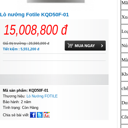
Mã
Lò nướng Fotile KQD50F-01
Xu
15,008,800
đ
Lo
Giá thị trường : 20,560,000
đ
Nú
Tiết kiệm : 5,551,200
đ
Màn
Kh
ch
Mã sản phẩm: KQD50F-01
Thương hiệu:
Lò Nướng FOTILE
Bảo hành: 2 năm
Du
Tình trạng: Còn Hàng
Chia sẻ bài viết
Cô