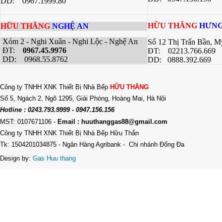
DD: 0967.1999.80
HỮU THẮNG
HƯNG
HỮU THẮNG
NGHỆ AN
Xóm 2 - Nghi Xuân - Nghi Lộc - Nghệ An
Số 12 Thị Trấn Bần, 
ĐT:
0967.45.9976
ĐT: 02213.766.669
DD: 0968.55.8762
DD: 0888.392.669
Công ty TNHH XNK Thiết Bị Nhà Bếp
HỮU THẮNG
Số 5, Ngách 2, Ngõ 1295, Giải Phóng, Hoàng Mai, Hà Nội
Hotline : 0243.793.9999 - 0947.156.156
MST: 0107671106
-
Email : huuthanggas88@gmail.com
Công ty TNHH XNK Thiết Bị Nhà Bếp Hữu Thắn
Tk: 1504201034875 - Ngân Hàng Agribank - Chi nhánh Đống Đa
Design by:
Gas Huu thang