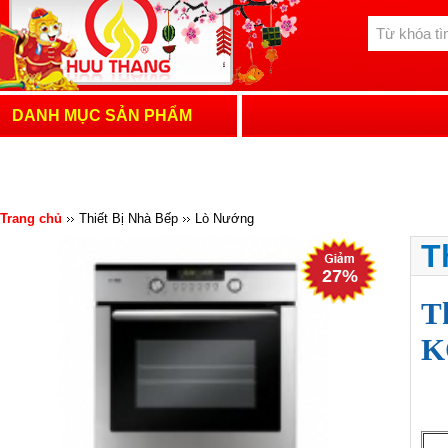
DANH MỤC SẢN PHẨM
Trang chủ
Thiết Bị Nhà Bếp
Lò Nướng
T
27%
T
K