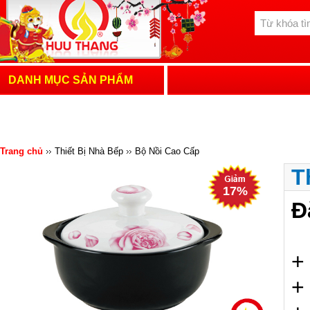
DANH MỤC SẢN PHẨM
Trang chủ
Thiết Bị Nhà Bếp
Bộ Nồi Cao Cấp
T
17%
Đ
+
+