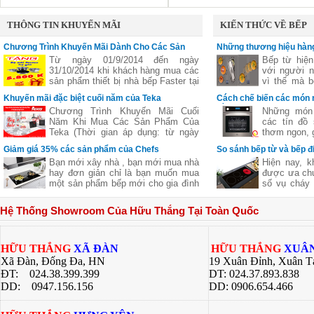
THÔNG TIN KHUYẾN MÃI
KIẾN THỨC VỀ BẾP
Chương Trình Khuyến Mãi Dành Cho Các Sản
Những thương hiệu hàng
Phẩm Faster
vùng nấu linh hoạt
Từ ngày 01/9/2014 đến ngày
Bếp từ hiện
31/10/2014 khi khách hàng mua các
với người n
sản phẩm thiết bị nhà bếp Faster tại
vì thế mà b
các đại lý của bếp gas Hữu Thắng
bếp từ ba,..
Khuyến mãi đặc biệt cuối năm của Teka
Cách chế biến các món 
sẽ nhận được những phần quà hấp
nhiên
bằng lò nướng
Chương Trình Khuyến Mãi Cuối
Những món 
dẫn, chi tiết xem thêm..
Năm Khi Mua Các Sản Phẩm Của
các tín đồ
Teka (Thời gian áp dụng: từ ngày
thơm ngon, g
11/11 đến hết ngày 27/12/2016)
nhưng lại c
Giảm giá 35% các sản phẩm của Chefs
So sánh bếp từ và bếp đ
giữ nguyên
Bạn mới xây nhà , bạn mới mua nhà
Hiện nay, k
của thực p
hay đơn giản chỉ là bạn muốn mua
được ưa chu
giúp bạn ch
một sản phẩm bếp mới cho gia đình
số vụ cháy 
ngon khác 
nhưng không biết sản phẩm của
từ là một l
nhiều công 
hãng nào tốt cả về giá về chất
các bà nội t
hàng quán, 
Hệ Thống Showroom Của Hữu Thắng Tại Toàn Quốc
lượng .Hãy để chúng tôi gợi ý cho
này đều có
bí quyết dướ
bạn một thương hiệu của Việt Nam
riêng. Bài v
chúng ta nhưng chất lượng lại Châu
Thắng sẽ gi
Âu đó là
về 2 dòng 
HỮU THẮNG
XÃ ĐÀN
HỮU THẮNG
XUÂN
bạn có sự lự
Xã Đàn, Đống Đa, HN
19 Xuân Đỉnh, Xuân T
bếp của gia 
ĐT: 024.38.399.399
DT: 024.37.893.838
DD:
0947.156.156
DD: 0906.654.466