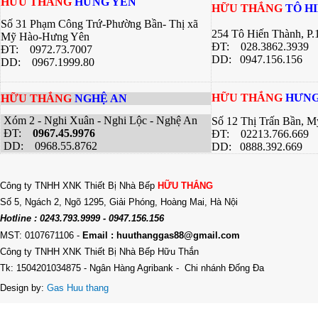
HỮU THẮNG
HƯNG YÊN
HỮU THẮNG
TÔ H
Số 31 Phạm Công Trứ-Phường Bần- Thị xã
254 Tô Hiến Thành, P
Mỹ Hào-Hưng Yên
ĐT:
028.3862.3939
ĐT:
0972.73.7007
DD: 0947.156.156
DD: 0967.1999.80
HỮU THẮNG
HƯNG
HỮU THẮNG
NGHỆ AN
Xóm 2 - Nghi Xuân - Nghi Lộc - Nghệ An
Số 12 Thị Trấn Bần, 
ĐT:
0967.45.9976
ĐT: 02213.766.669
DD: 0968.55.8762
DD: 0888.392.669
Công ty TNHH XNK Thiết Bị Nhà Bếp
HỮU THẮNG
Số 5, Ngách 2, Ngõ 1295, Giải Phóng, Hoàng Mai, Hà Nội
Hotline : 0243.793.9999 - 0947.156.156
MST: 0107671106
-
Email : huuthanggas88@gmail.com
Công ty TNHH XNK Thiết Bị Nhà Bếp Hữu Thắn
Tk: 1504201034875 - Ngân Hàng Agribank - Chi nhánh Đống Đa
Design by:
Gas Huu thang