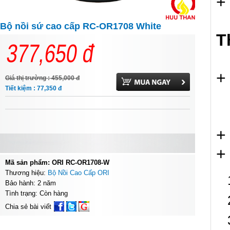
+
Bộ nồi sứ cao cấp RC-OR1708 White
T
377,650
đ
+
Giá thị trường : 455,000
đ
Tiết kiệm : 77,350
đ
-
-
+
+
Mã sản phẩm: ORI RC-OR1708-W
Thương hiệu:
Bộ Nồi Cao Cấp ORI
Bảo hành: 2 năm
Tình trạng: Còn hàng
Chia sẻ bài viết