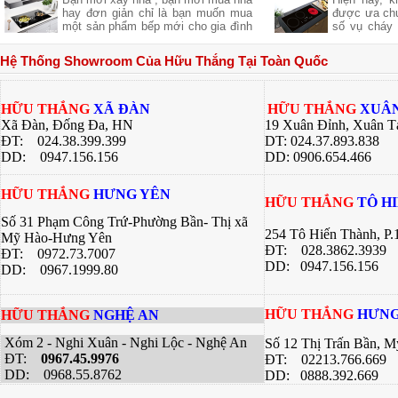
của thực p
hay đơn giản chỉ là bạn muốn mua
được ưa chu
giúp bạn ch
một sản phẩm bếp mới cho gia đình
số vụ cháy 
ngon khác 
nhưng không biết sản phẩm của
từ là một l
nhiều công 
hãng nào tốt cả về giá về chất
các bà nội t
hàng quán, 
Hệ Thống Showroom Của Hữu Thắng Tại Toàn Quốc
lượng .Hãy để chúng tôi gợi ý cho
này đều có
bí quyết dướ
bạn một thương hiệu của Việt Nam
riêng. Bài v
chúng ta nhưng chất lượng lại Châu
Thắng sẽ gi
Âu đó là
về 2 dòng 
HỮU THẮNG
XÃ ĐÀN
HỮU THẮNG
XUÂN
bạn có sự lự
Xã Đàn, Đống Đa, HN
19 Xuân Đỉnh, Xuân T
bếp của gia 
ĐT: 024.38.399.399
DT: 024.37.893.838
DD:
0947.156.156
DD: 0906.654.466
HỮU THẮNG
HƯNG YÊN
HỮU THẮNG
TÔ H
Số 31 Phạm Công Trứ-Phường Bần- Thị xã
254 Tô Hiến Thành, P
Mỹ Hào-Hưng Yên
ĐT:
028.3862.3939
ĐT:
0972.73.7007
DD: 0947.156.156
DD: 0967.1999.80
HỮU THẮNG
HƯNG
HỮU THẮNG
NGHỆ AN
Xóm 2 - Nghi Xuân - Nghi Lộc - Nghệ An
Số 12 Thị Trấn Bần, 
ĐT:
0967.45.9976
ĐT: 02213.766.669
DD: 0968.55.8762
DD: 0888.392.669