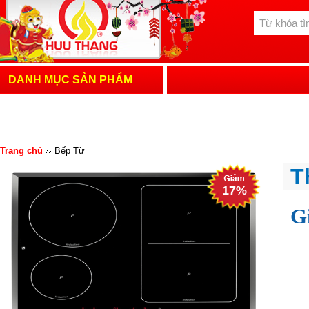
DANH MỤC SẢN PHẨM
Trang chủ
Bếp Từ
T
17%
G