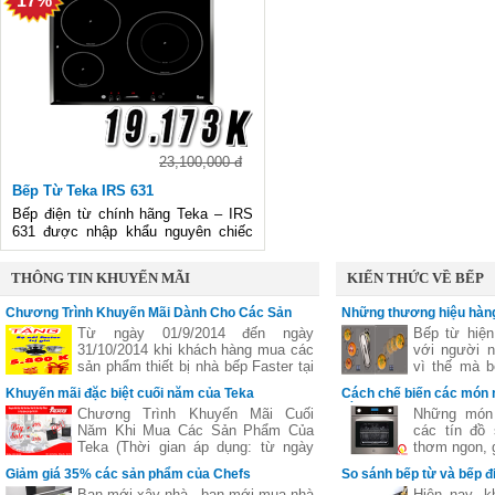
17%
Cài đặt chương trình riêng biệt cho
dùng với tốc độ nấu nhanh nhất 
từng bếp nấu. Chức năng Po
thị trường.
23,100,000 đ
Bếp Từ Teka IRS 631
Bếp điện từ chính hãng Teka – IRS
631 được nhập khẩu nguyên chiếc
từ Tây Ban Nha, với sự nổi bật cả
về ngoại hình và tính năng nên nó
THÔNG TIN KHUYẾN MÃI
KIẾN THỨC VỀ BẾP
được rất nhiều bà nội trợ tin dùng
Chương Trình Khuyến Mãi Dành Cho Các Sản
Những thương hiệu hàng
Phẩm Faster
vùng nấu linh hoạt
Từ ngày 01/9/2014 đến ngày
Bếp từ hiện
31/10/2014 khi khách hàng mua các
với người n
sản phẩm thiết bị nhà bếp Faster tại
vì thế mà b
các đại lý của bếp gas Hữu Thắng
bếp từ ba,..
Khuyến mãi đặc biệt cuối năm của Teka
Cách chế biến các món 
sẽ nhận được những phần quà hấp
nhiên
bằng lò nướng
Chương Trình Khuyến Mãi Cuối
Những món 
dẫn, chi tiết xem thêm..
Năm Khi Mua Các Sản Phẩm Của
các tín đồ
Teka (Thời gian áp dụng: từ ngày
thơm ngon, g
11/11 đến hết ngày 27/12/2016)
nhưng lại c
Giảm giá 35% các sản phẩm của Chefs
So sánh bếp từ và bếp đ
giữ nguyên
Bạn mới xây nhà , bạn mới mua nhà
Hiện nay, k