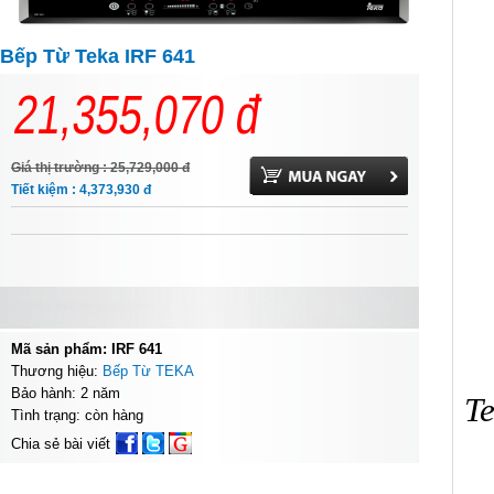
Bếp Từ Teka IRF 641
21,355,070
đ
Giá thị trường : 25,729,000
đ
Tiết kiệm : 4,373,930
đ
Mã sản phẩm: IRF 641
Thương hiệu:
Bếp Từ TEKA
Bảo hành: 2 năm
T
Tình trạng: còn hàng
Chia sẻ bài viết