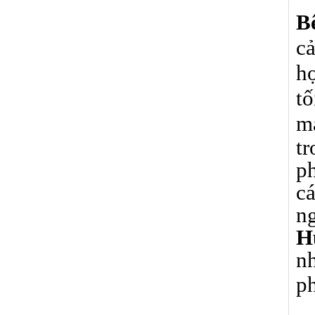
B
cả
hợ
tố
m
t
p
c
ng
H
nh
p