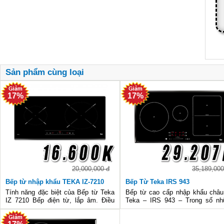
Sản phẩm cùng loại
17%
17%
20,000,000 đ
35,189,000
Bếp từ nhập khẩu TEKA IZ-7210
Bếp Từ Teka IRS 943
Tính năng đặc biệt của Bếp từ Teka
Bếp từ cao cấp nhập khẩu châ
IZ 7210 Bếp điện từ, lắp âm. Điều
Teka – IRS 943 – Trong số nh
khiển bằng cảm ứng, dạng trượt Mặt
dòng thiết bị bếp nấu, bếp từ là t
bếp bằng kính ceramic, chịu nhiệt
bị được đánh giá cao bởi người 