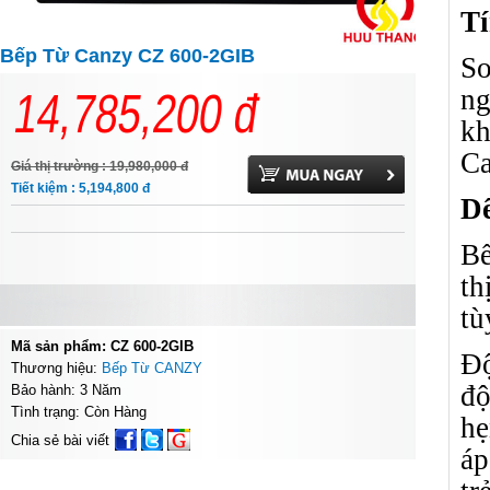
Tí
Bếp Từ Canzy CZ 600-2GIB
So
ng
14,785,200
đ
kh
Ca
Giá thị trường : 19,980,000
đ
Tiết kiệm : 5,194,800
đ
Dế
Bế
th
tù
Mã sản phẩm: CZ 600-2GIB
Độ
Thương hiệu:
Bếp Từ CANZY
độ
Bảo hành: 3 Năm
Tình trạng: Còn Hàng
hẹ
Chia sẻ bài viết
áp