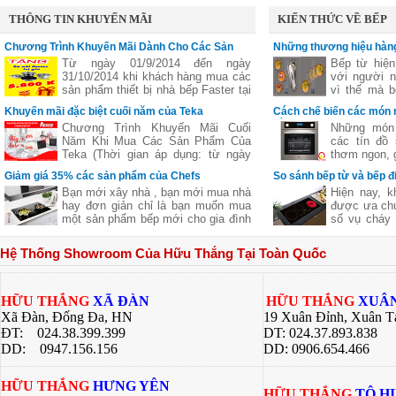
được bảo dưỡng, lau chùi, hiệu
THÔNG TIN KHUYẾN MÃI
KIẾN THỨC VỀ BẾP
Chương Trình Khuyến Mãi Dành Cho Các Sản
Những thương hiệu hàng
Phẩm Faster
vùng nấu linh hoạt
Từ ngày 01/9/2014 đến ngày
Bếp từ hiện
31/10/2014 khi khách hàng mua các
với người n
sản phẩm thiết bị nhà bếp Faster tại
vì thế mà b
các đại lý của bếp gas Hữu Thắng
bếp từ ba,..
Khuyến mãi đặc biệt cuối năm của Teka
Cách chế biến các món 
sẽ nhận được những phần quà hấp
nhiên
bằng lò nướng
Chương Trình Khuyến Mãi Cuối
Những món 
dẫn, chi tiết xem thêm..
Năm Khi Mua Các Sản Phẩm Của
các tín đồ
Teka (Thời gian áp dụng: từ ngày
thơm ngon, g
11/11 đến hết ngày 27/12/2016)
nhưng lại c
Giảm giá 35% các sản phẩm của Chefs
So sánh bếp từ và bếp đ
giữ nguyên
Bạn mới xây nhà , bạn mới mua nhà
Hiện nay, k
của thực p
hay đơn giản chỉ là bạn muốn mua
được ưa chu
giúp bạn ch
một sản phẩm bếp mới cho gia đình
số vụ cháy 
ngon khác 
nhưng không biết sản phẩm của
từ là một l
nhiều công 
hãng nào tốt cả về giá về chất
các bà nội t
hàng quán, 
Hệ Thống Showroom Của Hữu Thắng Tại Toàn Quốc
lượng .Hãy để chúng tôi gợi ý cho
này đều có
bí quyết dướ
bạn một thương hiệu của Việt Nam
riêng. Bài v
chúng ta nhưng chất lượng lại Châu
Thắng sẽ gi
Âu đó là
về 2 dòng 
HỮU THẮNG
XÃ ĐÀN
HỮU THẮNG
XUÂN
bạn có sự lự
Xã Đàn, Đống Đa, HN
19 Xuân Đỉnh, Xuân T
bếp của gia 
ĐT: 024.38.399.399
DT: 024.37.893.838
DD:
0947.156.156
DD: 0906.654.466
HỮU THẮNG
HƯNG YÊN
HỮU THẮNG
TÔ H