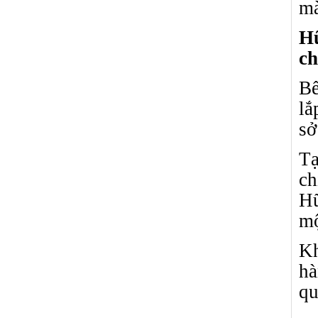
mà
Hữ
ch
Bế
lắ
sở
Tạ
ch
Hữ
mộ
K
hà
qu