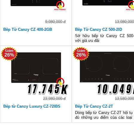
9,980,000 đ
13,980,000
Bếp Từ Canzy CZ 400-2GB
Bếp Từ Canzy CZ 500-2ID
Sở hữu bếp từ Canzy CZ 500-
với giá ưu đãi
26%
26%
23,980,000 đ
13,580,000
Bếp từ Canzy Luxury CZ-72IBS
Bếp Từ Canzy CZ-2T
Dòng bếp từ Canzy CZ-2T hội tụ
đủ những ưu điểm của các loại
từ thông thường, mẫu mã đẹp 
mùa đen sang trọng, hiện đại, hai
bếp nấu từ, bề mặt bếp dễ d