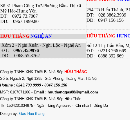
Số 31 Phạm Công Trứ-Phường Bần- Thị xã
254 Tô Hiến Thành, P
Mỹ Hào-Hưng Yên
ĐT:
028.3862.3939
ĐT:
0972.73.7007
DD: 0947.156.156
DD: 0967.1999.80
HỮU THẮNG
HƯNG
HỮU THẮNG
NGHỆ AN
Xóm 2 - Nghi Xuân - Nghi Lộc - Nghệ An
Số 12 Thị Trấn Bần, 
ĐT:
0967.45.9976
ĐT: 02213.766.669
DD: 0968.55.8762
DD: 0888.392.669
Công ty TNHH XNK Thiết Bị Nhà Bếp
HỮU THẮNG
Số 5, Ngách 2, Ngõ 1295, Giải Phóng, Hoàng Mai, Hà Nội
Hotline : 0243.793.9999 - 0947.156.156
MST: 0107671106
-
Email : huuthanggas88@gmail.com
Công ty TNHH XNK Thiết Bị Nhà Bếp Hữu Thắn
Tk: 1504201034875 - Ngân Hàng Agribank - Chi nhánh Đống Đa
Design by:
Gas Huu thang