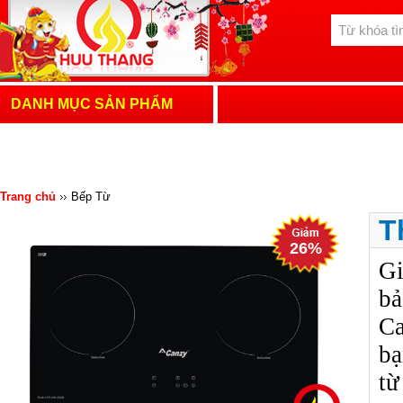
DANH MỤC SẢN PHẨM
Trang chủ
Bếp Từ
T
26%
Gi
bả
Ca
bạ
từ