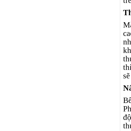
tr
Th
Mặ
ca
nh
kh
th
th
sẽ
Nấ
Bế
Ph
độ
th