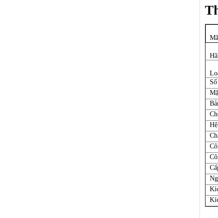
Th
Mã
Hã
Lo
Số
Mặ
Bả
Ch
Hệ
Ch
Côn
Cô
Cấ
Ng
Kí
Kí